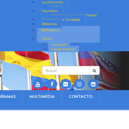
La Universidad
Historia
Facultades
Agronomía e Ingeniería Forestal
Organizaciones Vinculadas
Bibliotecas
Mi Portal UC
Correo
Correo UC
Correo Gmail UC
Buscar...
GRAMAS
MULTIMEDIA
CONTACTO