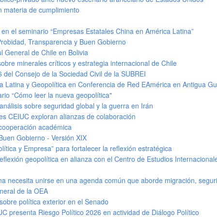
n materia de cumplimiento
pó en el seminario “Empresas Estatales China en América Latina”
Probidad, Transparencia y Buen Gobierno
l General de Chile en Bolivia
obre minerales críticos y estrategia internacional de Chile
6 del Consejo de la Sociedad Civil de la SUBREI
a Latina y Geopolítica en Conferencia de Red EAmérica en Antigua G
ario “Cómo leer la nueva geopolítica"
álisis sobre seguridad global y la guerra en Irán
les CEIUC exploran alianzas de colaboración
 cooperación académica
Buen Gobierno - Versión XIX
tica y Empresa” para fortalecer la reflexión estratégica
reflexión geopolítica en alianza con el Centro de Estudios Internaciona
tina necesita unirse en una agenda común que aborde migración, seguri
neral de la OEA
sobre política exterior en el Senado
C presenta Riesgo Político 2026 en actividad de Diálogo Político