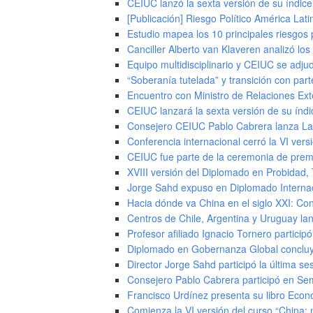
CEIUC lanzó la sexta versión de su índice
[Publicación] Riesgo Político América Lat
Estudio mapea los 10 principales riesgos 
Canciller Alberto van Klaveren analizó los 
Equipo multidisciplinario y CEIUC se adj
“Soberanía tutelada” y transición con par
Encuentro con Ministro de Relaciones Ext
CEIUC lanzará la sexta versión de su índi
Consejero CEIUC Pablo Cabrera lanza La 
Conferencia internacional cerró la VI ver
CEIUC fue parte de la ceremonia de pre
XVIII versión del Diplomado en Probidad
Jorge Sahd expuso en Diplomado Interna
Hacia dónde va China en el siglo XXI: Conf
Centros de Chile, Argentina y Uruguay lan
Profesor afiliado Ignacio Tornero partici
Diplomado en Gobernanza Global concluye
Director Jorge Sahd participó la última se
Consejero Pablo Cabrera participó en Semina
Francisco Urdínez presenta su libro Eco
Comienza la VI versión del curso “China: 