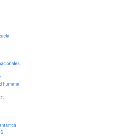
zuela
nacionales
n
dad humana
UC
antártica
AS