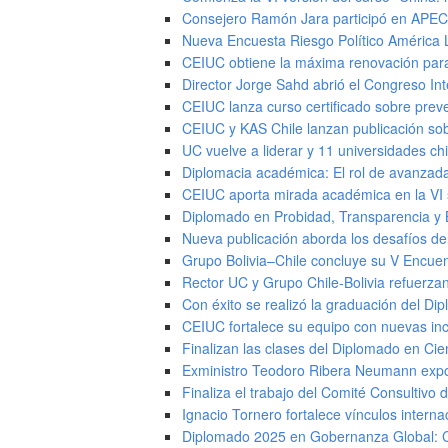
Consejero Ramón Jara participó en APEC
Nueva Encuesta Riesgo Político América 
CEIUC obtiene la máxima renovación par
Director Jorge Sahd abrió el Congreso I
CEIUC lanza curso certificado sobre prev
CEIUC y KAS Chile lanzan publicación sob
UC vuelve a liderar y 11 universidades ch
Diplomacia académica: El rol de avanzada
CEIUC aporta mirada académica en la VI s
Diplomado en Probidad, Transparencia y 
Nueva publicación aborda los desafíos del 
Grupo Bolivia–Chile concluye su V Encuentr
Rector UC y Grupo Chile-Bolivia refuerza
Con éxito se realizó la graduación del D
CEIUC fortalece su equipo con nuevas in
Finalizan las clases del Diplomado en Ci
Exministro Teodoro Ribera Neumann expone
Finaliza el trabajo del Comité Consultivo 
Ignacio Tornero fortalece vínculos intern
Diplomado 2025 en Gobernanza Global: