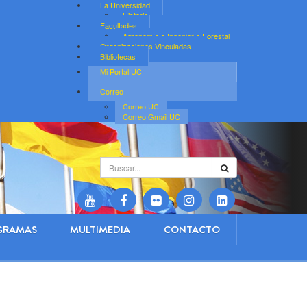
La Universidad
Historia
Facultades
Agronomía e Ingeniería Forestal
Organizaciones Vinculadas
Bibliotecas
Mi Portal UC
Correo
Correo UC
Correo Gmail UC
Buscar...
GRAMAS
MULTIMEDIA
CONTACTO