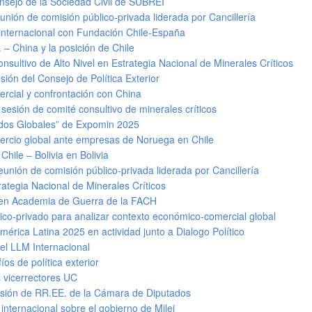
onsejo de la Sociedad Civil de SUBREI
unión de comisión público-privada liderada por Cancillería
internacional con Fundación Chile-España
– China y la posición de Chile
nsultivo de Alto Nivel en Estrategia Nacional de Minerales Críticos
sión del Consejo de Política Exterior
rcial y confrontación con China
sesión de comité consultivo de minerales críticos
ados Globales” de Expomin 2025
mercio global ante empresas de Noruega en Chile
Chile – Bolivia en Bolivia
eunión de comisión público-privada liderada por Cancillería
rategia Nacional de Minerales Críticos
n en Academia de Guerra de la FACH
lico-privado para analizar contexto económico-comercial global
érica Latina 2025 en actividad junto a Dialogo Político
l LLM Internacional
os de política exterior
vicerrectores UC
sión de RR.EE. de la Cámara de Diputados
nternacional sobre el gobierno de Milei