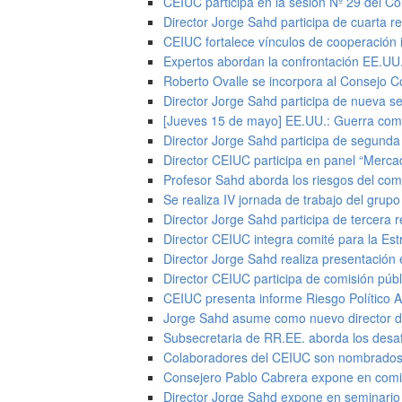
CEIUC participa en la sesión Nº 29 del C
Director Jorge Sahd participa de cuarta re
CEIUC fortalece vínculos de cooperación 
Expertos abordan la confrontación EE.UU. 
Roberto Ovalle se incorpora al Consejo Co
Director Jorge Sahd participa de nueva se
[Jueves 15 de mayo] EE.UU.: Guerra come
Director Jorge Sahd participa de segunda 
Director CEIUC participa en panel “Merc
Profesor Sahd aborda los riesgos del co
Se realiza IV jornada de trabajo del grupo 
Director Jorge Sahd participa de tercera r
Director CEIUC integra comité para la Est
Director Jorge Sahd realiza presentació
Director CEIUC participa de comisión púb
CEIUC presenta informe Riesgo Político Am
Jorge Sahd asume como nuevo director de
Subsecretaria de RR.EE. aborda los desafí
Colaboradores del CEIUC son nombrados 
Consejero Pablo Cabrera expone en comi
Director Jorge Sahd expone en seminario i