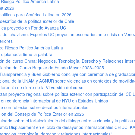
 Riesgo Político América Latina
ina 2026
políticos para América Latina en 2026
desafíos de la política exterior de Chile
udica proyecto en Fondo Avanza UC
te del chavismo: Expertos UC proyectan escenarios ante crisis en Vene
eriores
ce Riesgo Político América Latina
diplomacia tiene la palabra
sión del curso China: Negocios, Tecnología, Derecho y Relaciones Inter
miación del Curso Regular de Estado Mayor 2023–2025
, Transparencia y Buen Gobierno concluye con ceremonia de graduació
cional de la UNAM y ACNUR sobre violencias en contextos de movili
erencia de cierre de la VI versión del curso
zan proyecto regional sobre política exterior con participación del CEI
pó en conferencia internacional de NYU en Estados Unidos
 con reflexión sobre desafíos internacionales
sión del Consejo de Política Exterior en 2025
rio sobre el fortalecimiento del diálogo entre la ciencia y la política 
nomic Displacement en el ciclo de desayunos internacionales CEIUC–K
negocios, tecnología, derecho y relaciones internacionales”