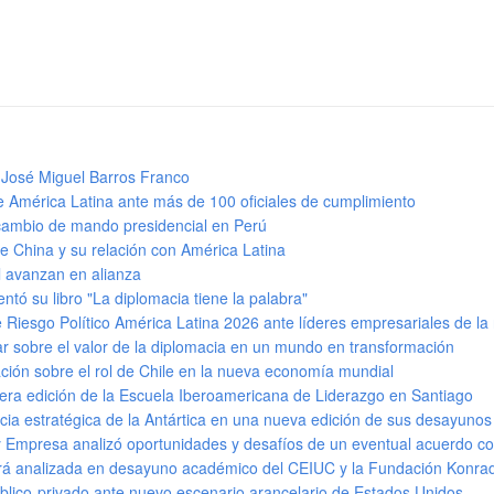
 José Miguel Barros Franco
de América Latina ante más de 100 oficiales de cumplimiento
 cambio de mando presidencial en Perú
e China y su relación con América Latina
l avanzan en alianza
tó su libro "La diplomacia tiene la palabra"
 Riesgo Político América Latina 2026 ante líderes empresariales de la
ar sobre el valor de la diplomacia en un mundo en transformación
ación sobre el rol de Chile en la nueva economía mundial
era edición de la Escuela Iberoamericana de Liderazgo en Santiago
cia estratégica de la Antártica en una nueva edición de sus desayuno
y Empresa analizó oportunidades y desafíos de un eventual acuerdo co
 será analizada en desayuno académico del CEIUC y la Fundación Konr
úblico-privado ante nuevo escenario arancelario de Estados Unidos