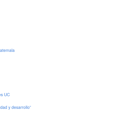
uatemala
les UC
dad y desarrollo”