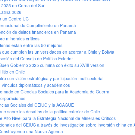
 2025 en Corea del Sur
Latina 2026
a un Centro UC
nternacional de Cumplimiento en Panamá
ención de delitos financieros en Panamá
re minerales críticos
ilenas están entre las 50 mejores
 que cumplen las universidades en acercar a Chile y Bolivia
esión del Consejo de Política Exterior
Buen Gobierno 2025 culmina con éxito su XVIII versión
litio en Chile
o con visión estratégica y participación multisectorial
n vínculos diplomáticos y académicos
iplomado en Ciencias Sociales para la Academia de Guerra
corporaciones
encias Sociales del CEIUC y la ACAGUE
 sobre los desafíos de la política exterior de Chile
de Alto Nivel para la Estrategia Nacional de Minerales Críticos
acionales del CEIUC a través de investigación sobre inversión china en
 Construyendo una Nueva Agenda