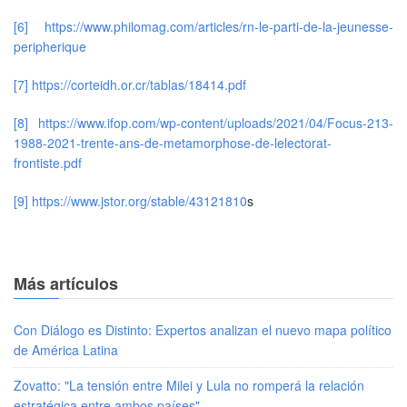
[6]
https://www.philomag.com/articles/rn-le-parti-de-la-jeunesse-
peripherique
[7]
https://corteidh.or.cr/tablas/18414.pdf
[8]
https://www.ifop.com/wp-content/uploads/2021/04/Focus-213-
1988-2021-trente-ans-de-metamorphose-de-lelectorat-
frontiste.pdf
[9]
https://www.jstor.org/stable/43121810
s
Más artículos
Con Diálogo es Distinto: Expertos analizan el nuevo mapa político
de América Latina
Zovatto: "La tensión entre Milei y Lula no romperá la relación
estratégica entre ambos países"