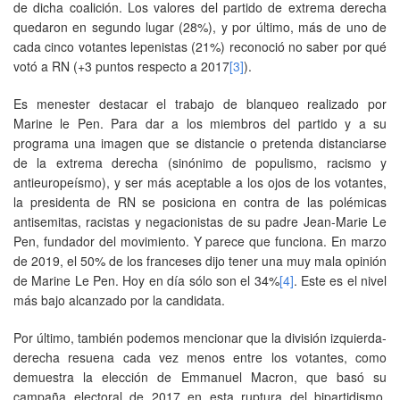
de dicha coalición. Los valores del partido de extrema derecha
quedaron en segundo lugar (28%), y por último, más de uno de
cada cinco votantes lepenistas (21%) reconoció no saber por qué
votó a RN (+3 puntos respecto a 2017
[3]
).
Es menester destacar el trabajo de blanqueo realizado por
Marine le Pen. Para dar a los miembros del partido y a su
programa una imagen que se distancie o pretenda distanciarse
de la extrema derecha (sinónimo de populismo, racismo y
antieuropeísmo), y ser más aceptable a los ojos de los votantes,
la presidenta de RN se posiciona en contra de las polémicas
antisemitas, racistas y negacionistas de su padre Jean-Marie Le
Pen, fundador del movimiento. Y parece que funciona. En marzo
de 2019, el 50% de los franceses dijo tener una muy mala opinión
de Marine Le Pen. Hoy en día sólo son el 34%
[4]
. Este es el nivel
más bajo alcanzado por la candidata.
Por último, también podemos mencionar que la división izquierda-
derecha resuena cada vez menos entre los votantes, como
demuestra la elección de Emmanuel Macron, que basó su
campaña electoral de 2017 en esta ruptura del bipartidismo.