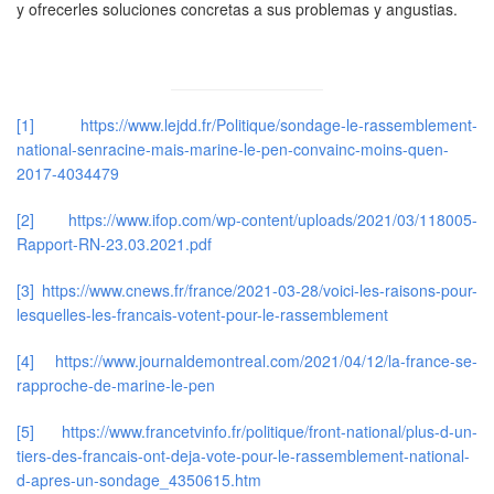
y ofrecerles soluciones concretas a sus problemas y angustias.
[1]
https://www.lejdd.fr/Politique/sondage-le-rassemblement-
national-senracine-mais-marine-le-pen-convainc-moins-quen-
2017-4034479
[2]
https://www.ifop.com/wp-content/uploads/2021/03/118005-
Rapport-RN-23.03.2021.pdf
[3]
https://www.cnews.fr/france/2021-03-28/voici-les-raisons-pour-
lesquelles-les-francais-votent-pour-le-rassemblement
[4]
https://www.journaldemontreal.com/2021/04/12/la-france-se-
rapproche-de-marine-le-pen
[5]
https://www.francetvinfo.fr/politique/front-national/plus-d-un-
tiers-des-francais-ont-deja-vote-pour-le-rassemblement-national-
d-apres-un-sondage_4350615.htm