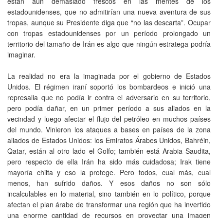
están aún demasiado frescos en las mentes de los
estadounidenses, que no admitirían una nueva aventura de sus
tropas, aunque su Presidente diga que “no las descarta”. Ocupar
con tropas estadounidenses por un período prolongado un
territorio del tamaño de Irán es algo que ningún estratega podría
imaginar.
La realidad no era la imaginada por el gobierno de Estados
Unidos. El régimen iraní soportó los bombardeos e inició una
represalia que no podía ir contra el adversario en su territorio,
pero podía dañar, en un primer período a sus aliados en la
vecindad y luego afectar el flujo del petróleo en muchos países
del mundo. Vinieron los ataques a bases en países de la zona
aliados de Estados Unidos: los Emiratos Árabes Unidos, Bahréin,
Qatar, están al otro lado el Golfo; también está Arabia Saudita,
pero respecto de ella Irán ha sido más cuidadosa; Irak tiene
mayoría chiita y eso la protege. Pero todos, cual más, cual
menos, han sufrido daños. Y esos daños no son sólo
incalculables en lo material, sino también en lo político, porque
afectan el plan árabe de transformar una región que ha invertido
una enorme cantidad de recursos en proyectar una imagen