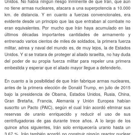
Unidos. No había ningún riesgo inminente de que Irán, que aún
no tiene armas nucleares, atacara a una superpotencia a 10.000
km. de distancia. Y en cuanto a fuerzas convencionales, era
evidente desde un principio que las que entraban al combate no
eran equivalentes. Por mucho que Irán haya acumulado en las
últimos décadas importantes cantidades de armamento y
entrenado varios cientos de miles de soldados, la primera fuerza
militar, aérea y naval del mundo es, de muy lejos, la de Estados
Unidos. Y si se tratara de proteger al aliado israelita, no hay duda
del poder de su propia fuerza militar para repeler una primera
embestida y esperar que el aliado mayor llegue a defenderlo.
En cuanto a la posibilidad de que Irán fabrique armas nucleares,
antes de la primera elección de Donald Trump, en julio de 2015
bajo la presidencia de Obama, Estados Unidos, Rusia, China,
Gran Bretaña, Francia, Alemania y Unión Europea habían
suscrito un Pacto (PAIC), según el cual Irán acordó eliminar sus
reservas de uranio enriquecido y reducir el uso de sus
centrifugadoras de gas durante trece años. A lo largo de los
quince años siguientes, Irán solo enriquecería uranio hasta un
3,67 %. Irán también acordó no construir ningún reactor nuclear