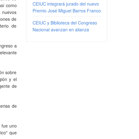
CEIUC integrará jurado del nuevo
 así como
Premio José Miguel Barros Franco
s nuevos
ciones de
CEIUC y Biblioteca del Congreso
terio de
Nacional avanzan en alianza
ingreso a
elevante
ión sobre
ión y el
gente de
terias de
e fue uno
lico" que