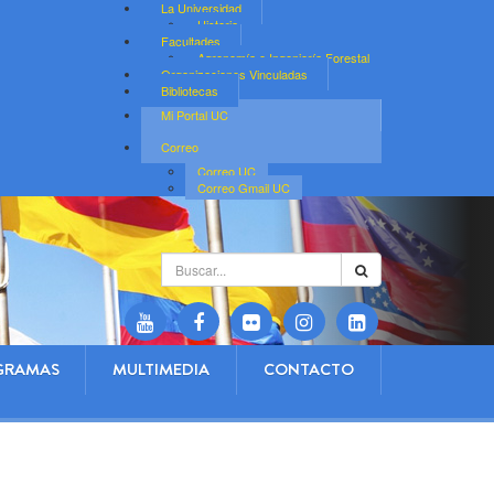
La Universidad
Historia
Facultades
Agronomía e Ingeniería Forestal
Organizaciones Vinculadas
Bibliotecas
Mi Portal UC
Correo
Correo UC
Correo Gmail UC
Buscar...
GRAMAS
MULTIMEDIA
CONTACTO