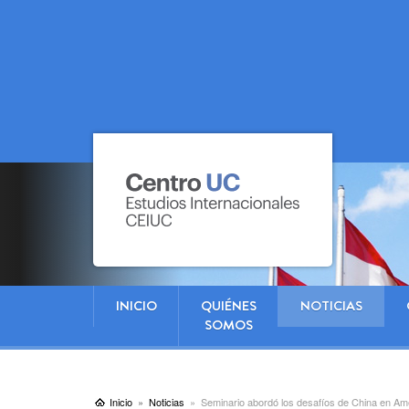
INICIO
QUIÉNES
NOTICIAS
SOMOS
Inicio
Noticias
Seminario abordó los desafíos de China en Amé