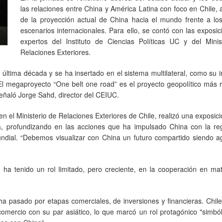
las relaciones entre China y América Latina con foco en Chile,
de la proyección actual de China hacia el mundo frente a lo
escenarios internacionales. Para ello, se contó con las exposi
expertos del Instituto de Ciencias Políticas UC y del Minis
Relaciones Exteriores.
última década y se ha insertado en el sistema multilateral, como su 
l megaproyecto “One belt one road” es el proyecto geopolítico más r
señaló Jorge Sahd, director del CEIUC.
en el Ministerio de Relaciones Exteriores de Chile, realizó una exposic
a, profundizando en las acciones que ha impulsado China con la reg
dial. “Debemos visualizar con China un futuro compartido siendo a
o ha tenido un rol limitado, pero creciente, en la cooperación en ma
a pasado por etapas comerciales, de inversiones y financieras. Chil
comercio con su par asiático, lo que marcó un rol protagónico "simbó