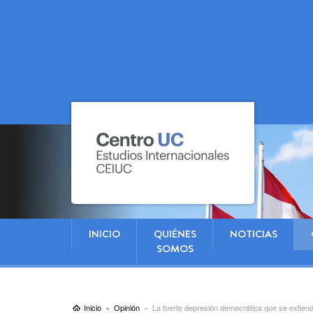
INICIO
QUIÉNES
NOTICIAS
SOMOS
Inicio
Opinión
La fuerte depresión democrática que se extien