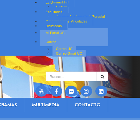
La Universidad
Historia
Facultades
Agronomía e Ingeniería Forestal
Organizaciones Vinculadas
Bibliotecas
Mi Portal UC
Correo
Correo UC
Correo Gmail UC
Buscar...
GRAMAS
MULTIMEDIA
CONTACTO