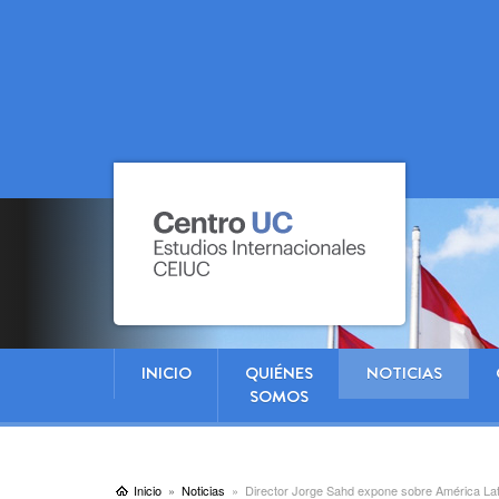
INICIO
QUIÉNES
NOTICIAS
SOMOS
Inicio
Noticias
Director Jorge Sahd expone sobre América Latin