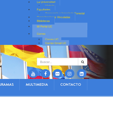
La Universidad
Historia
Facultades
Agronomía e Ingeniería Forestal
Organizaciones Vinculadas
Bibliotecas
Mi Portal UC
Correo
Correo UC
Correo Gmail UC
Buscar...
GRAMAS
MULTIMEDIA
CONTACTO