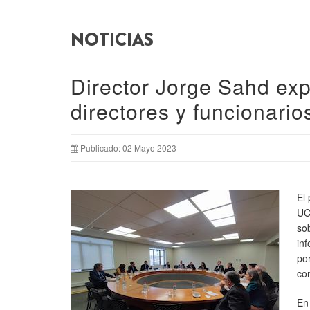
NOTICIAS
Director Jorge Sahd ex
directores y funcionario
Publicado: 02 Mayo 2023
El 
UC
so
in
por
co
En