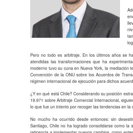
Ad
en
ll
ni
ta
log
Pero no todo es arbitraje. En los últimos años se h
atendidas las transformaciones que ha experimenta
moderno tuvo su cuna en Nueva York, la mediación ten
Convención de la ONU sobre los Acuerdos de Transac
régimen internacional de ejecución para dichos acuer
¿Y en qué está Chile? Considerando su posición estrat
19.971 sobre Arbitraje Comercial Internacional, sigu
lo que fue un intento por recoger las tendencias en la 
No mucho ha ocurrido desde entonces: sin desesti
Santiago, Chile no ha logrado consolidarse como la se
reticencia a implementar nuevos cambios, como entend