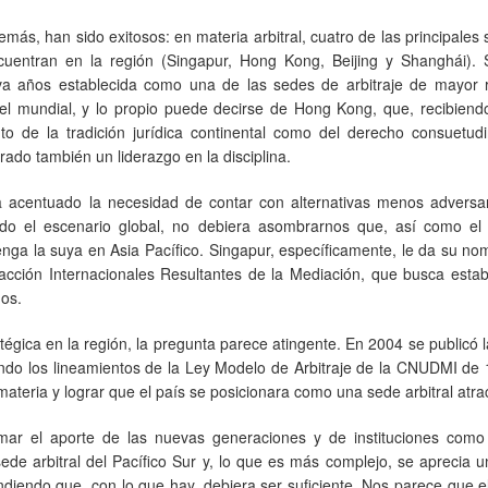
emás, han sido exitosos: en materia arbitral, cuatro de las principales
cuentran en la región (Singapur, Hong Kong, Beijing y Shanghái). 
eva años establecida como una de las sedes de arbitraje de mayor r
vel mundial, y lo propio puede decirse de Hong Kong, que, recibiendo
nto de la tradición jurídica continental como del derecho consuetud
rado también un liderazgo en la disciplina.
a acentuado la necesidad de contar con alternativas menos adversari
do el escenario global, no debiera asombrarnos que, así como el a
ga la suya en Asia Pacífico. Singapur, específicamente, le da su no
ción Internacionales Resultantes de la Mediación, que busca estab
dos.
égica en la región, la pregunta parece atingente. En 2004 se publicó 
iendo los lineamientos de la Ley Modelo de Arbitraje de la CNUDMI de
materia y lograr que el país se posicionara como una sede arbitral atrac
mar el aporte de las nuevas generaciones y de instituciones com
de arbitral del Pacífico Sur y, lo que es más complejo, se aprecia u
iendo que, con lo que hay, debiera ser suficiente. Nos parece que e