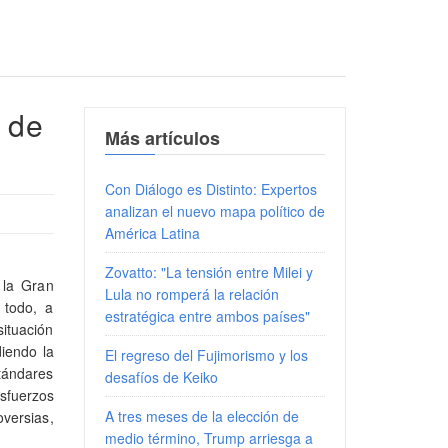
l de
Más artículos
Con Diálogo es Distinto: Expertos
analizan el nuevo mapa político de
América Latina
Zovatto: "La tensión entre Milei y
 la Gran
Lula no romperá la relación
todo, a
estratégica entre ambos países"
situación
diendo la
El regreso del Fujimorismo y los
ándares
desafíos de Keiko
esfuerzos
A tres meses de la elección de
oversias,
medio término, Trump arriesga a