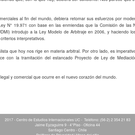
comerciales al fin del mundo, debiera retomar sus esfuerzos por mode
a Ley N° 19.971 con base en las enmiendas que la Comisión de las 
DMI) introdujo a la Ley Modelo de Arbitraje en 2006, y haciendo los
iterios interpretativos.
sta que hoy nos rige en materia arbitral. Por otro lado, es imperati
ce con la tramitación del estancado Proyecto de Ley de Mediación
legal y comercial que ocurre en el nuevo corazón del mundo.
2017 - Centro de Estudios Internacionales UC - Teléfono: (56-2) 2 354 21 83
Jaime Eyzaguirre 9 - 4°Piso - Oficina 44
Santiago Centro - Chile
Políticas de Privacidad
|
Mapa del sitio