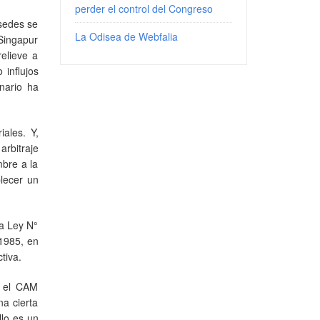
perder el control del Congreso
 sedes se
La Odisea de Webfalia
Singapur
elieve a
 influjos
inario ha
ales. Y,
rbitraje
mbre a la
lecer un
la Ley N°
 1985, en
tiva.
o el CAM
na cierta
llo es un