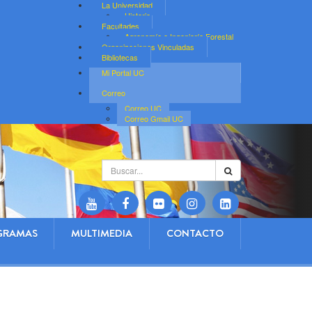
La Universidad
Historia
Facultades
Agronomía e Ingeniería Forestal
Organizaciones Vinculadas
Bibliotecas
Mi Portal UC
Correo
Correo UC
Correo Gmail UC
Buscar...
GRAMAS
MULTIMEDIA
CONTACTO