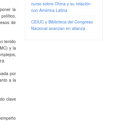
curso sobre China y su relación
poner la
con América Latina
olítico,
CEIUC y Biblioteca del Congreso
cesos de
Nacional avanzan en alianza
an tenido
MC) y la
mplejos,
19.
tuada por
anto a la
ndo clave
desempeño