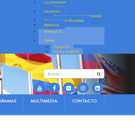
La Universidad
Historia
Facultades
Agronomía e Ingeniería Forestal
Organizaciones Vinculadas
Bibliotecas
Mi Portal UC
Correo
Correo UC
Correo Gmail UC
Buscar...
GRAMAS
MULTIMEDIA
CONTACTO