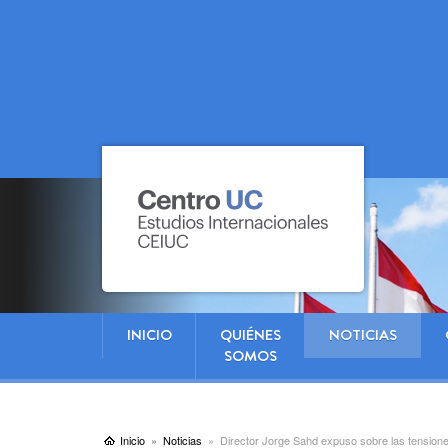
INICIO
QUIÉNES
NOTICIAS
SOMOS
Inicio
Noticias
Director Jorge Sahd expuso sobre las tensione