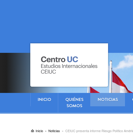
INICIO
QUIÉNES
NOTICIAS
SOMOS
Inicio
Noticias
CEIUC presenta informe Riesgo Político América