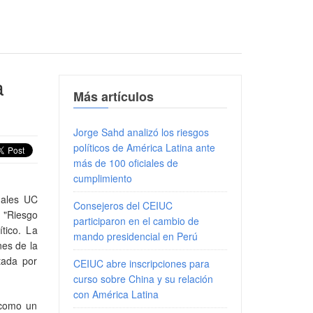
a
Más artículos
Jorge Sahd analizó los riesgos
políticos de América Latina ante
más de 100 oficiales de
cumplimiento
nales UC
Consejeros del CEIUC
 "Riesgo
participaron en el cambio de
tico. La
mando presidencial en Perú
es de la
tada por
CEIUC abre inscripciones para
curso sobre China y su relación
con América Latina
 como un