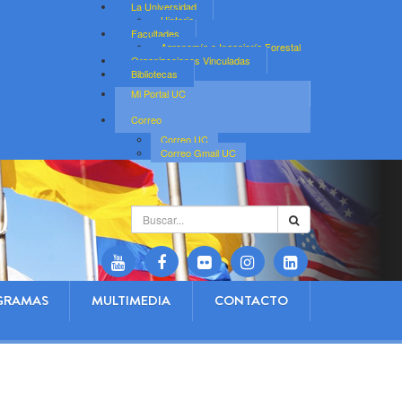
La Universidad
Historia
Facultades
Agronomía e Ingeniería Forestal
Organizaciones Vinculadas
Bibliotecas
Mi Portal UC
Correo
Correo UC
Correo Gmail UC
Buscar...
GRAMAS
MULTIMEDIA
CONTACTO