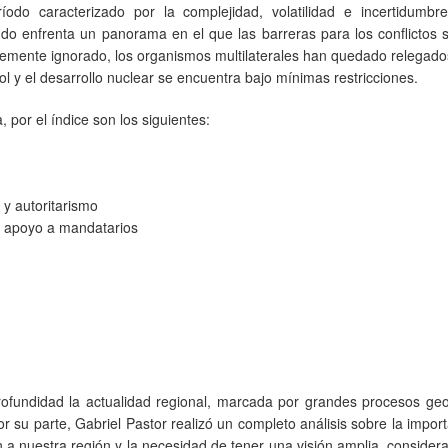
ríodo caracterizado por la complejidad, volatilidad e incertidumbr
ndo enfrenta un panorama en el que las barreras para los conflictos
temente ignorado, los organismos multilaterales han quedado relegado
l y el desarrollo nuclear se encuentra bajo mínimas restricciones.
 por el índice son los siguientes:
y autoritarismo
e apoyo a mandatarios
rofundidad la actualidad regional, marcada por grandes procesos geo
or su parte, Gabriel Pastor realizó un completo análisis sobre la impor
 a nuestra región y la necesidad de tener una visión amplia, conside