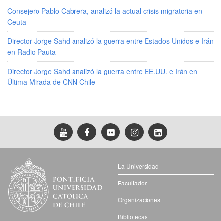
Consejero Pablo Cabrera, analizó la actual crisis migratoria en
Ceuta
Director Jorge Sahd analizó la guerra entre Estados Unidos e Irán
en Radio Pauta
Director Jorge Sahd analizó la guerra entre EE.UU. e Irán en
Última Mirada de CNN Chile
La Universidad
Facultades
Organizaciones
Bibliotecas