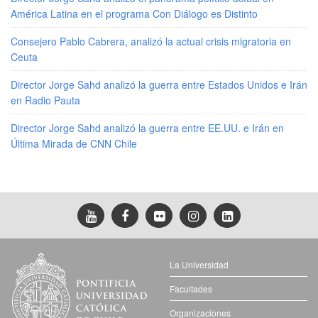
América Latina en el programa Con Diálogo es Distinto
Consejero Pablo Cabrera, analizó la actual crisis migratoria en
Ceuta
Director Jorge Sahd analizó la guerra entre Estados Unidos e Irán
en Radio Pauta
Director Jorge Sahd analizó la guerra entre EE.UU. e Irán en
Última Mirada de CNN Chile
La Universidad
Facultades
Organizaciones