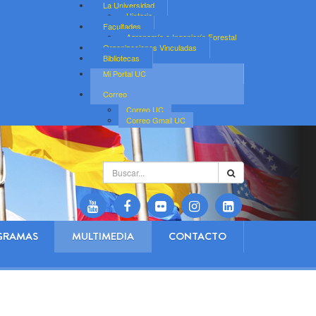
La Universidad
Historia
Facultades
Agronomía e Ingeniería Forestal
Organizaciones Vinculadas
Bibliotecas
Mi Portal UC
Correo
Correo UC
Correo Gmail UC
Buscar...
GRAMAS
MULTIMEDIA
CONTACTO