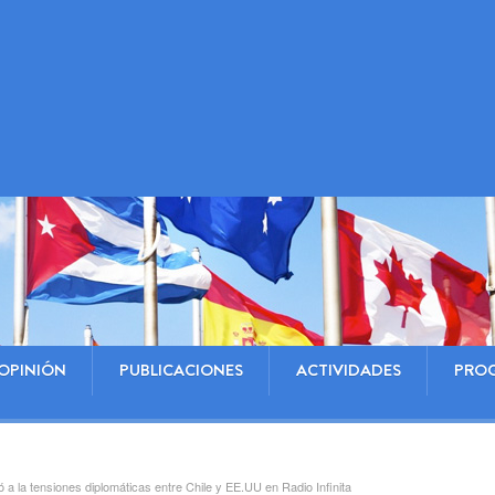
OPINIÓN
PUBLICACIONES
ACTIVIDADES
PRO
 a la tensiones diplomáticas entre Chile y EE.UU en Radio Infinita