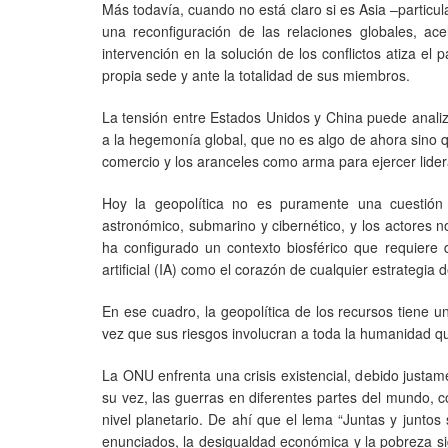
Más todavía, cuando no está claro si es Asia –partic
una reconfiguración de las relaciones globales, a
intervención en la solución de los conflictos atiza 
propia sede y ante la totalidad de sus miembros.
La tensión entre Estados Unidos y China puede analiza
a la hegemonía global, que no es algo de ahora sino 
comercio y los aranceles como arma para ejercer lidera
Hoy la geopolítica no es puramente una cuestión
astronómico, submarino y cibernético, y los actores 
ha configurado un contexto biosférico que requiere 
artificial (IA) como el corazón de cualquier estrategia 
En ese cuadro, la geopolítica de los recursos tiene un
vez que sus riesgos involucran a toda la humanidad q
La ONU enfrenta una crisis existencial, debido justam
su vez, las guerras en diferentes partes del mundo, 
nivel planetario. De ahí que el lema “Juntas y junto
enunciados, la desigualdad económica y la pobreza s