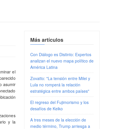
Más artículos
Con Diálogo es Distinto: Expertos
analizan el nuevo mapa político de
América Latina
aminar el
parecido
Zovatto: "La tensión entre Milei y
no asumir
Lula no romperá la relación
conectado
estratégica entre ambos países"
bicación
El regreso del Fujimorismo y los
desafíos de Keiko
izaciones
A tres meses de la elección de
ario y la
medio término, Trump arriesga a