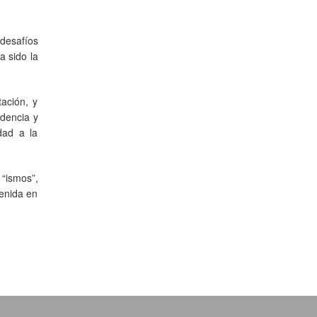
desafíos
a sido la
ación, y
udencia y
dad a la
 “ismos”,
tenida en