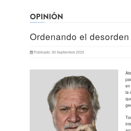
OPINIÓN
Ordenando el desorden 
Publicado: 30 Septiembre 2025
At
pa
en
la
qu
ge
To
in
ar