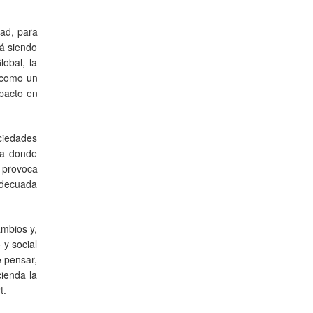
dad, para
tá siendo
obal, la
 –como un
mpacto en
ociedades
da donde
 provoca
 adecuada
ambios y,
 y social
e pensar,
cienda la
t.