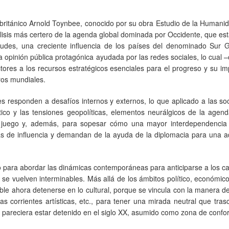
r británico Arnold Toynbee, conocido por su obra Estudio de la Humani
lisis más certero de la agenda global dominada por Occidente, que es
tudes, una creciente influencia de los países del denominado Sur Gl
 opinión pública protagónica ayudada por las redes sociales, lo cual
tores a los recursos estratégicos esenciales para el progreso y su i
ros mundiales.
es responden a desafíos internos y externos, lo que aplicado a las s
tico y las tensiones geopolíticas, elementos neurálgicos de la agen
s en juego y, además, para sopesar cómo una mayor interdependencia
reas de influencia y demandan de la ayuda de la diplomacia para una
co para abordar las dinámicas contemporáneas para anticiparse a los c
se vuelven interminables. Más allá de los ámbitos político, económico
le ahora detenerse en lo cultural, porque se vincula con la manera d
las corrientes artísticas, etc., para tener una mirada neutral que tras
pareciera estar detenido en el siglo XX, asumido como zona de confor