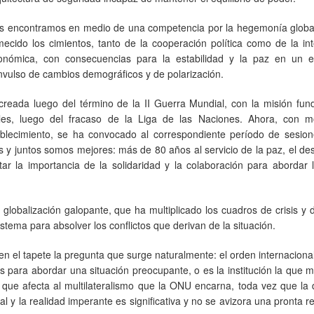
s encontramos en medio de una competencia por la hegemonía globa
mecido los cimientos, tanto de la cooperación política como de la in
onómica, con consecuencias para la estabilidad y la paz en un e
nvulso de cambios demográficos y de polarización.
reada luego del término de la II Guerra Mundial, con la misión fun
es, luego del fracaso de la Liga de las Naciones. Ahora, con m
blecimiento, se ha convocado al correspondiente período de sesion
y juntos somos mejores: más de 80 años al servicio de la paz, el des
 la importancia de la solidaridad y la colaboración para abordar l
globalización galopante, que ha multiplicado los cuadros de crisis y
istema para absolver los conflictos que derivan de la situación.
en el tapete la pregunta que surge naturalmente: el orden internaciona
s para abordar una situación preocupante, o es la institución la que m
 que afecta al multilateralismo que la ONU encarna, toda vez que la 
l y la realidad imperante es significativa y no se avizora una pronta r