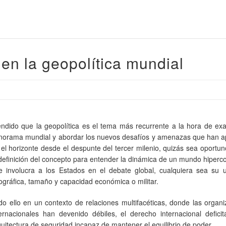
en la geopolítica mundial
endido que la geopolítica es el tema más recurrente a la hora de ex
norama mundial y abordar los nuevos desafíos y amenazas que han a
 el horizonte desde el despunte del tercer milenio, quizás sea oportu
 definición del concepto para entender la dinámica de un mundo hiper
e involucra a los Estados en el debate global, cualquiera sea su u
ográfica, tamaño y capacidad económica o militar.
do ello en un contexto de relaciones multifacéticas, donde las organ
ternacionales han devenido débiles, el derecho internacional deficit
quitectura de seguridad incapaz de mantener el equilibrio de poder.