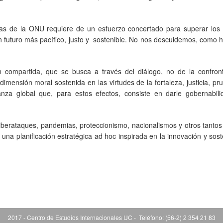
as de la ONU requiere de un esfuerzo concertado para superar los 
un futuro más pacífico, justo y sostenible. No nos descuidemos, como h
compartida, que se busca a través del diálogo, no de la confront
 dimensión moral sostenida en las virtudes de la fortaleza, justicia, pr
nza global que, para estos efectos, consiste en darle gobernabili
iberataques, pandemias, proteccionismo, nacionalismos y otros tantos
 una planificación estratégica ad hoc inspirada en la innovación y sos
2017 - Centro de Estudios Internacionales UC - Teléfono: (56-2) 2 354 21 83