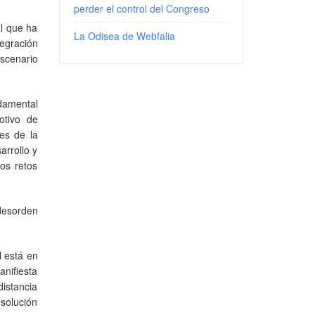
perder el control del Congreso
l que ha
La Odisea de Webfalia
tegración
scenario
damental
otivo de
es de la
arrollo y
os retos
 desorden
l está en
anifiesta
distancia
esolución