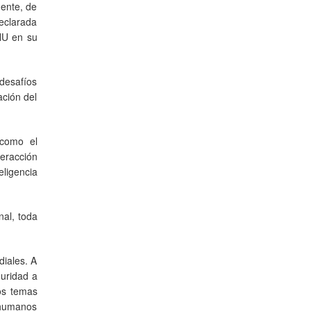
mente, de
eclarada
ONU en su
 desafíos
ación del
 como el
teracción
ligencia
nal, toda
diales. A
guridad a
los temas
 humanos