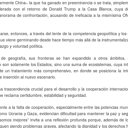
ularmente China– la que ha ganado en preeminencia o se trata, simple
celerada con el retorno de Donald Trump a la Casa Blanca, cuya d
el panorama de confrontación, acusando de ineficacia a la mismísima 
rse, entonces, a través del lente de la competencia geopolítica y los
que viene germinando desde hace tiempo más allá de la instrumentaliz
zgo y voluntad política.
 de geografía, sus fronteras se han expandido a otros ámbitos,
no son solamente los Estados, sino una suma de ecosistemas, cuya in
de un tratamiento más comprehensivo, en donde se posiciona la inte
de inserción al nuevo escenario.
a trascendencia crucial para el desarrollo y la cooperación internacio
ue reclama certidumbre, estabilidad y seguridad.
ente a la falta de cooperación, especialmente entre las potencias mun
como Ucrania y Gaza, evidencian dificultad para mantener la paz y se
s somos mejores” invita a una reflexión profunda porque, además de 
iguen siendo problemas graves, afectando la dignidad y los derechos