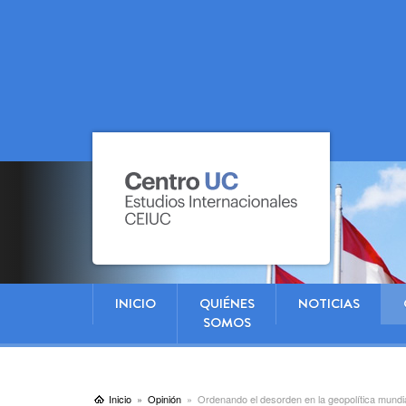
INICIO
QUIÉNES
NOTICIAS
SOMOS
Inicio
Opinión
Ordenando el desorden en la geopolítica mundi