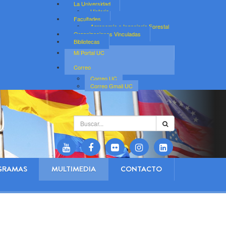
La Universidad
Historia
Facultades
Agronomía e Ingeniería Forestal
Organizaciones Vinculadas
Bibliotecas
Mi Portal UC
Correo
Correo UC
Correo Gmail UC
Buscar...
GRAMAS
MULTIMEDIA
CONTACTO