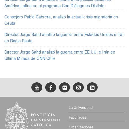
América Latina en el programa Con Diálogo es Distinto
Consejero Pablo Cabrera, analizó la actual crisis migratoria en
Ceuta
Director Jorge Sahd analizó la guerra entre Estados Unidos e Irán
en Radio Pauta
Director Jorge Sahd analizó la guerra entre EE.UU. e Irán en
Última Mirada de CNN Chile
La Universidad
Facultades
Organizaciones