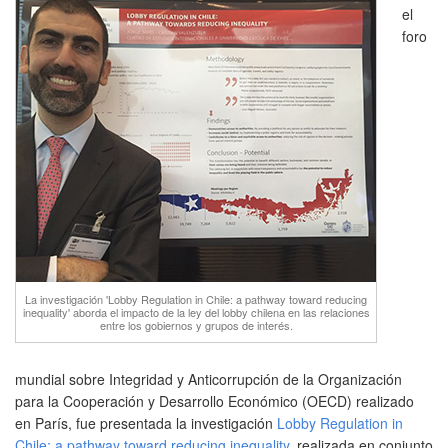
el
foro
La investigación 'Lobby Regulation in Chile: a pathway toward reducing
inequality' aborda el impacto de la ley del lobby chilena en las relaciones
entre los gobiernos y grupos de interés.
mundial sobre Integridad y Anticorrupción de la Organización
para la Cooperación y Desarrollo Económico (OECD) realizado
en París, fue presentada la investigación
Lobby Regulation in
Chile: a pathway toward reducing inequality
, realizada en conjunto