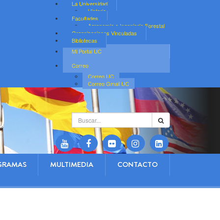
La Universidad
Historia
Facultades
Agronomía e Ingeniería Forestal
Organizaciones Vinculadas
Bibliotecas
Mi Portal UC
Correo
Correo UC
Correo Gmail UC
Buscar...
GRAMAS
MULTIMEDIA
CONTACTO