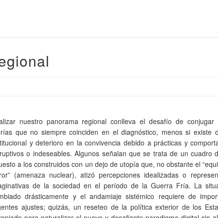
egional
alizar nuestro panorama regional conlleva el desafío de conjugar 
orías que no siempre coinciden en el diagnóstico, menos si existe 
stitucional y deterioro en la convivencia debido a prácticas y compor
sruptivos o indeseables. Algunos señalan que se trata de un cuadro d
esto a los construidos con un dejo de utopía que, no obstante el “equil
rror” (amenaza nuclear), atizó percepciones idealizadas o represen
aginativas de la sociedad en el período de la Guerra Fría. La situ
mbiado drásticamente y el andamiaje sistémico requiere de impor
gentes ajustes; quizás, un reseteo de la política exterior de los Es
ropiado para naturalizar el nuevo y desafiante paradigma digital sin al