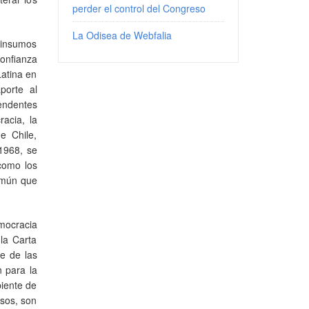
perder el control del Congreso
La Odisea de Webfalia
 insumos
confianza
Latina en
porte al
endentes
acia, la
e Chile,
1968, se
 como los
común que
emocracia
 la Carta
e de las
n para la
biente de
asos, son