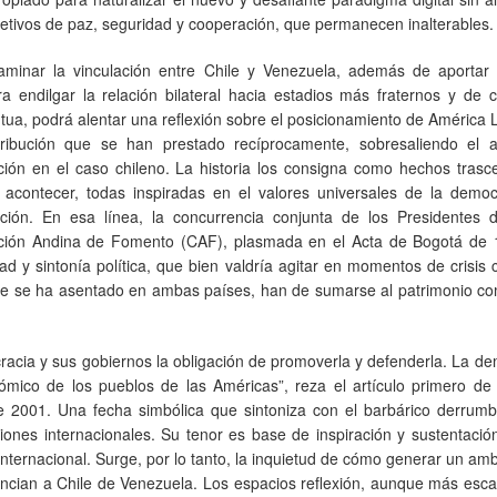
jetivos de paz, seguridad y cooperación, que permanecen inalterables.
aminar la vinculación entre Chile y Venezuela, además de aportar
ra endilgar la relación bilateral hacia estadios más fraternos y de 
tua, podrá alentar una reflexión sobre el posicionamiento de América 
tribución que se han prestado recíprocamente, sobresaliendo el a
ión en el caso chileno. La historia los consigna como hechos trasc
 acontecer, todas inspiradas en el valores universales de la democr
ón. En esa línea, la concurrencia conjunta de los Presidentes d
ación Andina de Fomento (CAF), plasmada en el Acta de Bogotá de 
d y sintonía política, que bien valdría agitar en momentos de crisis
d que se ha asentado en ambas países, han de sumarse al patrimonio 
racia y sus gobiernos la obligación de promoverla y defenderla. La d
onómico de los pueblos de las Américas”, reza el artículo primero de
 2001. Una fecha simbólica que sintoniza con el barbárico derrumb
ones internacionales. Su tenor es base de inspiración y sustentació
nternacional. Surge, por lo tanto, la inquietud de cómo generar un am
ancian a Chile de Venezuela. Los espacios reflexión, aunque más esc