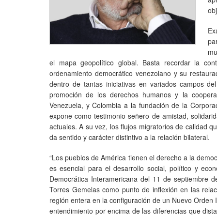
ob
Ex
pa
mu
el mapa geopolítico global. Basta recordar la con
ordenamiento democrático venezolano y su restaurac
dentro de tantas iniciativas en variados campos del
promoción de los derechos humanos y la cooperaci
Venezuela, y Colombia a la fundación de la Corpor
expone como testimonio señero de amistad, solidarida
actuales. A su vez, los flujos migratorios de calida
da sentido y carácter distintivo a la relación bilateral.
“Los pueblos de América tienen el derecho a la democ
es esencial para el desarrollo social, político y ec
Democrática Interamericana del 11 de septiembre de
Torres Gemelas como punto de inflexión en las relaci
región entera en la configuración de un Nuevo Orden I
entendimiento por encima de las diferencias que dist