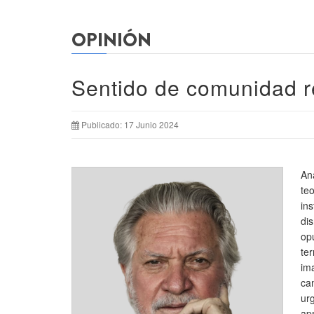
OPINIÓN
Sentido de comunidad r
Publicado: 17 Junio 2024
An
te
in
di
opu
te
im
ca
ur
ap