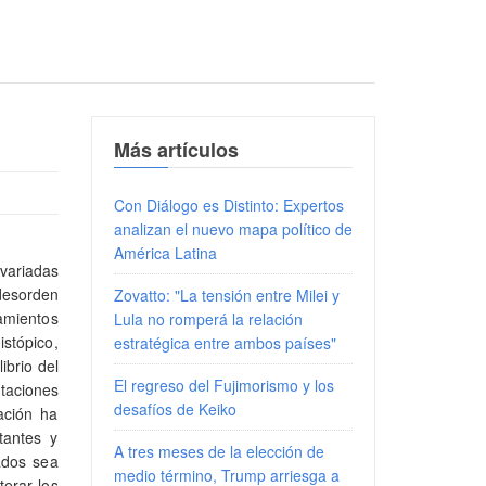
Más artículos
Con Diálogo es Distinto: Expertos
analizan el nuevo mapa político de
América Latina
variadas
desorden
Zovatto: "La tensión entre Milei y
tamientos
Lula no romperá la relación
istópico,
estratégica entre ambos países"
ibrio del
El regreso del Fujimorismo y los
taciones
desafíos de Keiko
ación ha
tantes y
A tres meses de la elección de
tados sea
medio término, Trump arriesga a
terar los