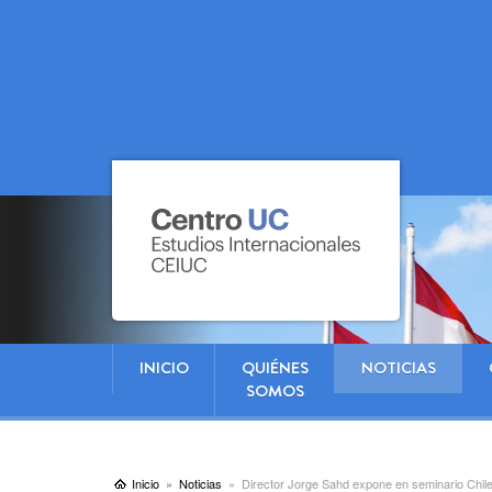
INICIO
QUIÉNES
NOTICIAS
SOMOS
Inicio
Noticias
Director Jorge Sahd expone en seminario Chile