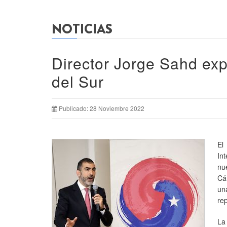
NOTICIAS
Director Jorge Sahd ex
del Sur
Publicado: 28 Noviembre 2022
El
In
nu
Cá
un
re
La