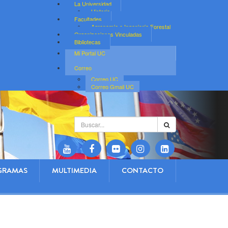
La Universidad
Historia
Facultades
Agronomía e Ingeniería Forestal
Organizaciones Vinculadas
Bibliotecas
Mi Portal UC
Correo
Correo UC
Correo Gmail UC
Buscar...
GRAMAS
MULTIMEDIA
CONTACTO