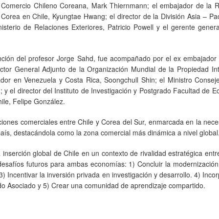
 Comercio Chileno Coreana, Mark Thiernmann; el embajador de la R
 Corea en Chile, Kyungtae Hwang; el director de la División Asia – Pac
nisterio de Relaciones Exteriores, Patricio Powell y el gerente gener
ención del profesor Jorge Sahd, fue acompañado por el ex embajador 
ctor General Adjunto de la Organización Mundial de la Propiedad Int
or en Venezuela y Costa Rica, Soongchull Shin; el Ministro Conseje
 el director del Instituto de Investigación y Postgrado Facultad de 
le, Felipe González.
aciones comerciales entre Chile y Corea del Sur, enmarcada en la nec
 país, destacándola como la zona comercial más dinámica a nivel global
a inserción global de Chile en un contexto de rivalidad estratégica entr
 desafíos futuros para ambas economías: 1) Concluir la modernizació
3) Incentivar la inversión privada en investigación y desarrollo. 4) Inco
ado Asociado y 5) Crear una comunidad de aprendizaje compartido.