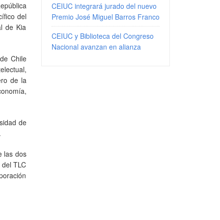
epública
CEIUC integrará jurado del nuevo
ífico del
Premio José Miguel Barros Franco
al de Kia
CEIUC y Biblioteca del Congreso
Nacional avanzan en alianza
de Chile
electual,
ro de la
Economía,
esidad de
.
e las dos
n del TLC
rporación