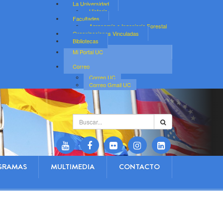
La Universidad
Historia
Facultades
Agronomía e Ingeniería Forestal
Organizaciones Vinculadas
Bibliotecas
Mi Portal UC
Correo
Correo UC
Correo Gmail UC
Buscar...
GRAMAS
MULTIMEDIA
CONTACTO