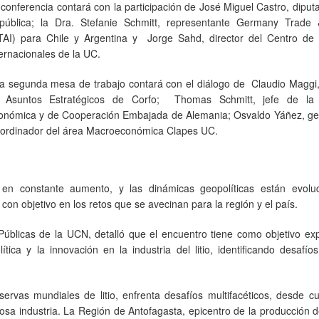
 conferencia contará con la participación de José Miguel Castro, diput
pública; la Dra. Stefanie Schmitt, representante Germany Trade 
TAI) para Chile y Argentina y Jorge Sahd, director del Centro de 
ternacionales de la UC.
a segunda mesa de trabajo contará con el diálogo de Claudio Maggi, 
 Asuntos Estratégicos de Corfo; Thomas Schmitt, jefe de la 
onómica y de Cooperación Embajada de Alemania; Osvaldo Yáñez, ge
oordinador del área Macroeconómica Clapes UC.
en constante aumento, y las dinámicas geopolíticas están evolu
con objetivo en los retos que se avecinan para la región y el país.
as Públicas de la UCN, detalló que el encuentro tiene como objetivo ex
tica y la innovación en la industria del litio, identificando desafío
servas mundiales de litio, enfrenta desafíos multifacéticos, desde c
iosa industria. La Región de Antofagasta, epicentro de la producción de