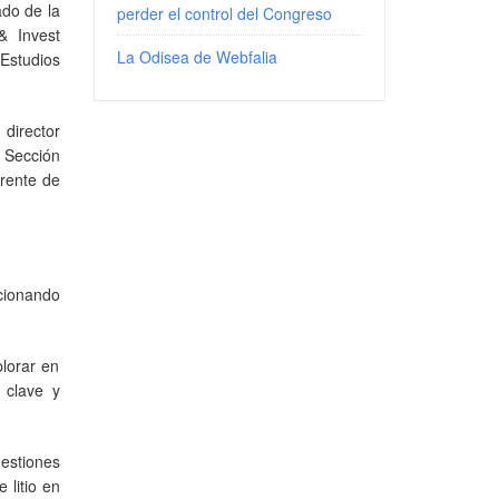
ado de la
perder el control del Congreso
& Invest
La Odisea de Webfalia
Estudios
director
Sección
rente de
cionando
plorar en
s clave y
uestiones
 litio en