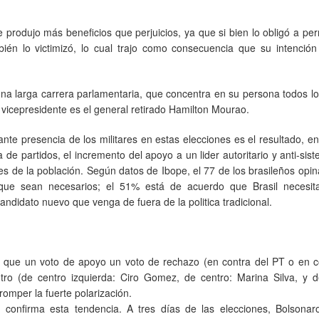
e produjo más beneficios que perjuicios, ya que si bien lo obligó a p
ién lo victimizó, lo cual trajo como consecuencia que su intención
n una larga carrera parlamentaria, que concentra en su persona todos l
 vicepresidente es el general retirado Hamilton Mourao.
nte presencia de los militares en estas elecciones es el resultado, en
a de partidos, el incremento del apoyo a un lider autoritario y anti-sist
es de la población. Según datos de Ibope, el 77 de los brasileños opi
 que sean necesarios; el 51% está de acuerdo que Brasil necesita
andidato nuevo que venga de fuera de la politica tradicional.
s que un voto de apoyo un voto de rechazo (en contra del PT o en c
ntro (de centro izquierda: Ciro Gomez, de centro: Marina Silva, y d
omper la fuerte polarización.
 confirma esta tendencia. A tres días de las elecciones, Bolsonar