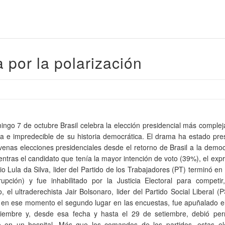
 por la polarización
ngo 7 de octubre Brasil celebra la elección presidencial más compleja,
da e impredecible de su historia democrática. El drama ha estado pr
venas elecciones presidenciales desde el retorno de Brasil a la demo
ntras el candidato que tenía la mayor intención de voto (39%), el exp
io Lula da Silva, lider del Partido de los Trabajadores (PT) terminó en 
rupción) y fue inhabilitado por la Justicia Electoral para competir
, el ultraderechista Jair Bolsonaro, lider del Partido Social Liberal (
en ese momento el segundo lugar en las encuestas, fue apuñalado e
iembre y, desde esa fecha y hasta el 29 de setiembre, debió pe
o en un hospital. Más que los comandos de los partidos, estas el