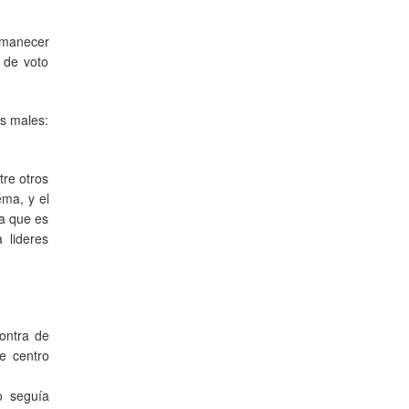
ermanecer
 de voto
os males:
tre otros
ema, y el
na que es
 lideres
ontra de
e centro
o seguía