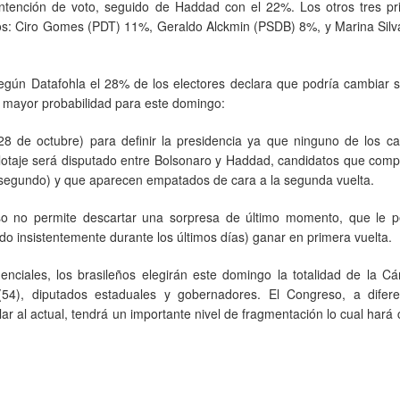
ntención de voto, seguido de Haddad con el 22%. Los otros tres pri
os: Ciro Gomes (PDT) 11%, Geraldo Alckmin (PSDB) 8%, y Marina Silv
según Datafohla el 28% de los electores declara que podría cambiar 
 mayor probabilidad para este domingo:
8 de octubre) para definir la presidencia ya que ninguno de los ca
alotaje será disputado entre Bolsonaro y Haddad, candidatos que com
 segundo) y que aparecen empatados de cara a la segunda vuelta.
eso no permite descartar una sorpresa de último momento, que le p
ndo insistentemente durante los últimos días) ganar en primera vuelta.
nciales, los brasileños elegirán este domingo la totalidad de la C
(54), diputados estaduales y gobernadores. El Congreso, a difere
lar al actual, tendrá un importante nivel de fragmentación lo cual hará