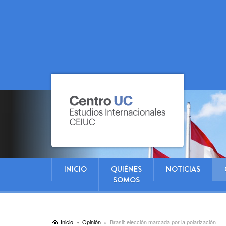
INICIO
QUIÉNES
NOTICIAS
SOMOS
Inicio
Opinión
Brasil: elección marcada por la polarización