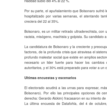
Haddad subió del 4% al 22 %.
Por su parte, el apuñalamiento que Bolsonaro sufrió l
hospitalizado por varias semanas, el atentando tamb
creciera del 22 al 35%.
Bolsonaro, es un militar retirado ultraderechista, co
racista, misógeno, machista y golpista. Su candidato a
La candidatura de Bolsonaro y la creciente y preocupa
factores, de la profunda crisis que atraviesa el sistem
profundo malestar social que existe en amplios sector
necesario un lider fuerte para hacer los cambios
autoritarios, y el 30% está preparado para votar a un c
Ultimas encuestas y escenarios
El electorado acudirá a las urnas para expresar, má
Bolsonaro). Por ello las principales opciones de ce
derecha: Gerardo Alckim) fracasaron en su intento de r
La última encuesta de Datafohla, del 4 de octubre,