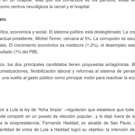
como centros neurálgicos la carcel y el hospital.
exto
lítica, económica y social. El sistema político está deslegitimado. La cre
l actual presidente, Michel Temer, cercana al 5%. La corrupción es es
ales. El crecimiento económico es mediocre (1.2%), el desempleo est
bultado (7% del PIB).
o, los dos principales candidatos tienen propuestas antagónicas. B
ivatizaciones, flexibilización laboral y reformas al sistema de pens
una vuelta al gasto público como principal motor para reactivar la e
icó a Lula la ley de “ficha limpia” –regulación que establece que tod
 competir en un puesto de elección popular-, y lo dejó fuera de la
o a la vicepresidencia, Fernando Haddad, ex alcalde de Sao Paulo,
 cantidad de votos de Lula a Haddad logró su objetivo: la intención d