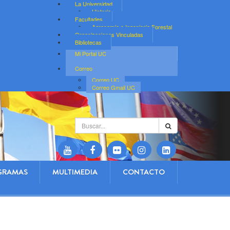
La Universidad
Historia
Facultades
Agronomía e Ingeniería Forestal
Organizaciones Vinculadas
Bibliotecas
Mi Portal UC
Correo
Correo UC
Correo Gmail UC
Buscar...
GRAMAS
MULTIMEDIA
CONTACTO