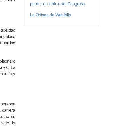
perder el control del Congreso
La Odisea de Webfalia
dibilidad
candalosa
á por las
olsonaro
iones. La
conomía y
a persona
 carrera
 como su
e voto de