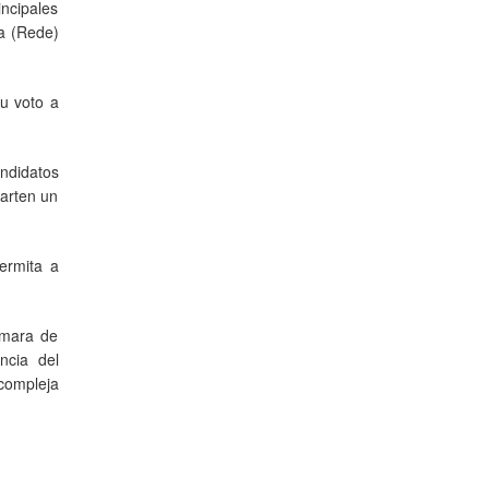
ncipales
a (Rede)
su voto a
ndidatos
parten un
ermita a
ámara de
ncia del
 compleja