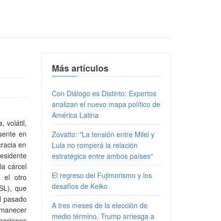
Más artículos
Con Diálogo es Distinto: Expertos
analizan el nuevo mapa político de
América Latina
 volátil,
esente en
Zovatto: "La tensión entre Milei y
cracia en
Lula no romperá la relación
residente
estratégica entre ambos países"
la cárcel
El regreso del Fujimorismo y los
, el otro
desafíos de Keiko
PSL), que
l pasado
A tres meses de la elección de
rmanecer
medio término, Trump arriesga a
ecciones