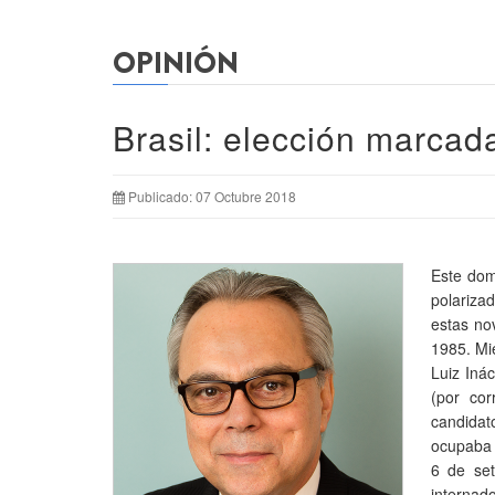
OPINIÓN
Brasil: elección marcada
Publicado: 07 Octubre 2018
Este domi
polariza
estas no
1985. Mie
Luiz Inác
(por cor
candidato
ocupaba 
6 de set
internad