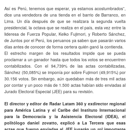
Así es Perú, tenemos que esperar, ya estamos acostumbrados”,
dice una vendedora de una tienda en el barrio de Barranco, en
Lima. Un día después de que se realizara la segunda vuelta
presidencial, la octava que se realiza en el país, esta vez entre la
lideresa de Fuerza Popular, Keiko Fujimori, y Roberto Sánchez,
de Juntos por el Perú, los peruanos ya saben que pasarán varios
días antes de conocer de forma certera quién ganó la contienda.
El estrecho margen de los resultados impide que se pueda
proclamar a un ganador hasta que todos los votos se encuentren
contabilizados. Con el 94,739% de las actas contabilizadas,
Sánchez (50,085%) se imponía por sobre Fujimori (49,915%) por
30.156 votos. Sin embargo, aún quedaban más de tres mil actas
por contar y un poco más de 1.500 actas habían sido enviadas al
Jurado Electoral Especial (JEE) para su revisión.
El director y editor de Radar Latam 360 y exdirector regional
para América Latina y el Caribe del Instituto Internacional
para la Democracia y la Asistencia Electoral (IDEA), el
politólogo daniel zovatto, explicó a La Tercera que esas
actas que fueron enviadas al JEE jugarán un rol importante