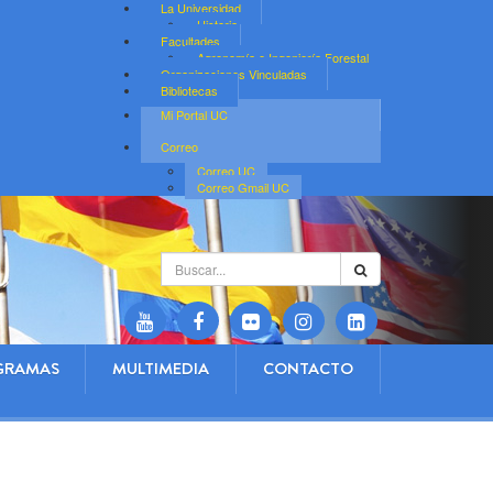
La Universidad
Historia
Facultades
Agronomía e Ingeniería Forestal
Organizaciones Vinculadas
Bibliotecas
Mi Portal UC
Correo
Correo UC
Correo Gmail UC
Buscar...
GRAMAS
MULTIMEDIA
CONTACTO