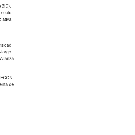
(BID),
 sector
ciativa
rsidad
 Jorge
 Alianza
IRECON;
enta de