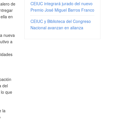
CEIUC integrará jurado del nuevo
 alero de
Premio José Miguel Barros Franco
ntregar
ella en
CEIUC y Biblioteca del Congreso
Nacional avanzan en alianza
sta nueva
utivo a
sidades
upación
a del
 lo que
 la
o