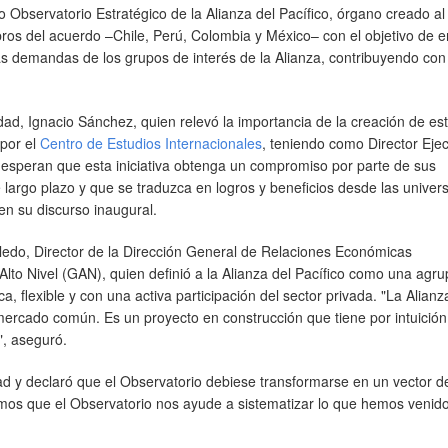
vo Observatorio Estratégico de la Alianza del Pacífico, órgano creado al
ros del acuerdo –Chile, Perú, Colombia y México– con el objetivo de e
as demandas de los grupos de interés de la Alianza, contribuyendo con 
idad, Ignacio Sánchez, quien relevó la importancia de la creación de e
 por el
Centro de Estudios Internacionales
, teniendo como Director Ejec
 esperan que esta iniciativa obtenga un compromiso por parte de sus
 largo plazo y que se traduzca en logros y beneficios desde las univer
en su discurso inaugural.
lledo, Director de la Dirección General de Relaciones Económicas
lto Nivel (GAN), quien definió a la Alianza del Pacífico como una agr
ca, flexible y con una activa participación del sector privada. "La Alianz
mercado común. Es un proyecto en construcción que tiene por intuición
", aseguró.
ad y declaró que el Observatorio debiese transformarse en un vector de
amos que el Observatorio nos ayude a sistematizar lo que hemos venid