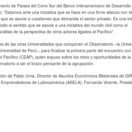
mento de Países del Cono Sur del Banco Interamericano de Desarrollo 
 "Estamos ante una iniciativa que se hace en una firme alianza con el
a, que se asocie a cuestiones que demanda el sector privado. Es una ini
 todo el sentido que se asocie a una iniciativa del mundo civil como el
álisis de la perspectiva de otros actores ligados al Pacífico".
es de las otras Universidades que componen el Observatorio –la Unive
iversidad de Perú–, para finalizar la primera parte del encuentro con
l Pacífico (CEAP), quien expuso sobre los retos y oportunidades de la
ervatorio a ser el brazo pensante de la agrupación.
ación de Pablo Urria, Director de Asuntos Económicos Bilaterales de D
de Emprendedores de Latinoamérica (ASELA); Fernanda Vicente, Presid