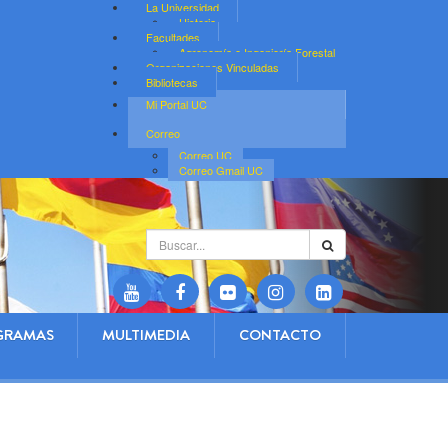
La Universidad
Historia
Facultades
Agronomía e Ingeniería Forestal
Organizaciones Vinculadas
Bibliotecas
Mi Portal UC
Correo
Correo UC
Correo Gmail UC
Buscar...
GRAMAS
MULTIMEDIA
CONTACTO