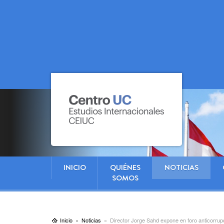
INICIO
QUIÉNES
NOTICIAS
SOMOS
Inicio
Noticias
Director Jorge Sahd expone en foro anticorrup