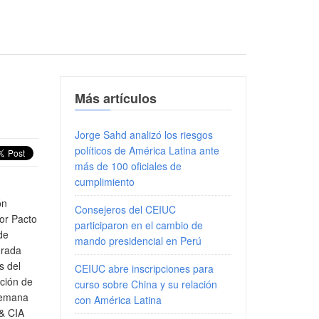
Más artículos
Jorge Sahd analizó los riesgos
políticos de América Latina ante
más de 100 oficiales de
cumplimiento
ón
Consejeros del CEIUC
or Pacto
participaron en el cambio de
de
mando presidencial en Perú
erada
s del
CEIUC abre inscripciones para
ación de
curso sobre China y su relación
lemana
con América Latina
 & CIA