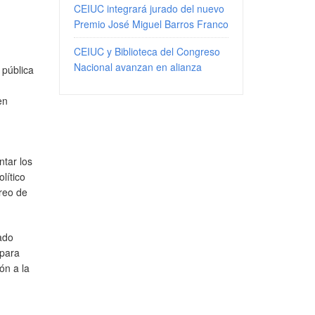
CEIUC integrará jurado del nuevo
Premio José Miguel Barros Franco
CEIUC y Biblioteca del Congreso
Nacional avanzan en alianza
 pública
en
ntar los
lítico
oreo de
ado
 para
ón a la