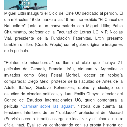
Miguel Littin inauguró el Ciclo del Cine UC dedicado al perdón. El
día miércoles 16 de marzo a las 19 hrs., se exhibió "El Chacal de
Nahueltoro" junto a un conversatorio con Miguel Littin; Pablo
Chiuminatto, profesor de la Facultad de Letras UC, y P. Nicolás
Vial, presidente de la Fundación Paternitas. Littin presentó
también un libro (Cuarto Propio) con el guión original e imágenes
de la película.
"Relatos de misericordia" se llama el ciclo que incluye 21
películas de Canadá, Francia, Irán, Vietnam y Argentina e
invitados como Sheij Feisal Morhell, doctor en teología
comparada; Diego Melo, profesor de la Facultad de Artes de la
Adolfo Ibáñez; Gustavo Kelmeszes, rabino y sicólogo con
estudios de ciencias políticas, y Juan Emilio Cheyre, director del
Centro de Estudios Internacionales UC, quien comentará la
película
"Caminar sobre las aguas"
, historia que cuenta las
tensiones interiores de un "liquidador" profesional del Mossad
(Servicio secreto israelí) a cargo de localizar y eliminar a un ex
oficial nazi. Eyal se va confrontando con su propia historia de