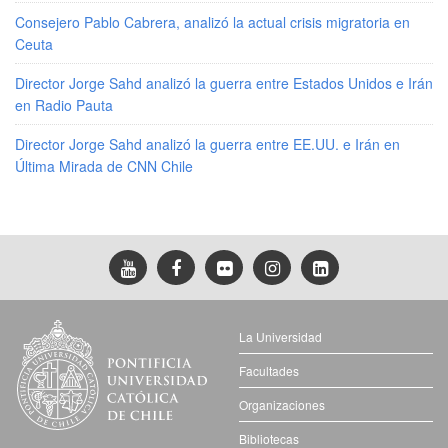
Consejero Pablo Cabrera, analizó la actual crisis migratoria en
Ceuta
Director Jorge Sahd analizó la guerra entre Estados Unidos e Irán
en Radio Pauta
Director Jorge Sahd analizó la guerra entre EE.UU. e Irán en
Última Mirada de CNN Chile
La Universidad
Facultades
Organizaciones
Bibliotecas