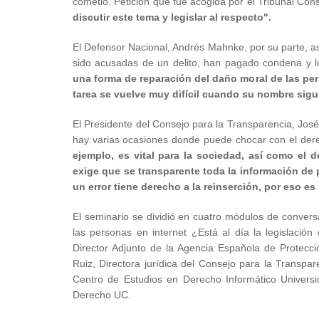
cometió. Petición que fue acogida por el Tribunal Cons
discutir este tema y legislar al respecto".
El Defensor Nacional, Andrés Mahnke, por su parte,
sido acusadas de un delito, han pagado condena y 
una forma de reparación del daño moral de las pe
tarea se vuelve muy difícil cuando su nombre sig
El Presidente del Consejo para la Transparencia, José
hay varias ocasiones donde puede chocar con el dere
ejemplo, es vital para la sociedad, así como el
exige que se transparente toda la información de
un error tiene derecho a la reinserción, por eso e
El seminario se dividió en cuatro módulos de conversac
las personas en internet ¿Está al día la legislación
Director Adjunto de la Agencia Española de Protec
Ruiz, Directora jurídica del Consejo para la Transp
Centro de Estudios en Derecho Informático Universi
Derecho UC.