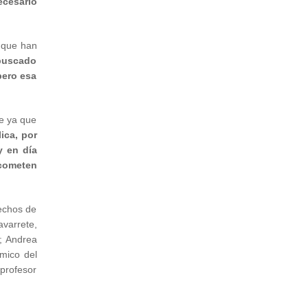
ecesario
 que han
buscado
pero esa
te ya que
ica, por
y en día
 cometen
rechos de
avarrete,
; Andrea
émico del
profesor