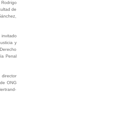
n Rodrigo
cultad de
Sánchez,
 invitado
usticia y
 Derecho
ía Penal
director
a de ONG
ertrand-