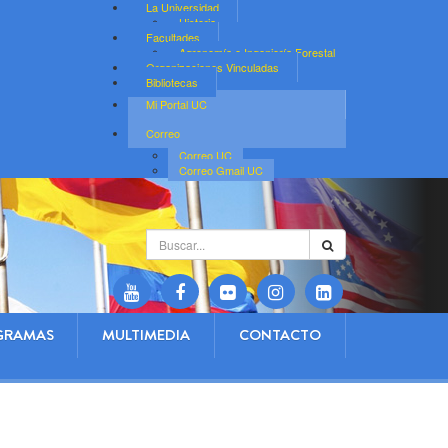
La Universidad
Historia
Facultades
Agronomía e Ingeniería Forestal
Organizaciones Vinculadas
Bibliotecas
Mi Portal UC
Correo
Correo UC
Correo Gmail UC
Buscar...
GRAMAS
MULTIMEDIA
CONTACTO