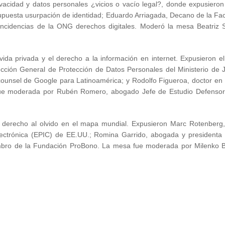
ivacidad y datos personales ¿vicios o vacío legal?, donde expusiero
 supuesta usurpación de identidad; Eduardo Arriagada, Decano de la Fa
Incidencias de la ONG derechos digitales. Moderó la mesa Beatriz 
 vida privada y el derecho a la información en internet. Expusieron el
ección General de Protección de Datos Personales del Ministerio de J
ounsel de Google para Latinoamérica; y Rodolfo Figueroa, doctor en
fue moderada por Rubén Romero, abogado Jefe de Estudio Defensor
l derecho al olvido en el mapa mundial. Expusieron Marc Rotenberg, 
Electrónica (EPIC) de EE.UU.; Romina Garrido, abogada y president
mbro de la Fundación ProBono. La mesa fue moderada por Milenko B