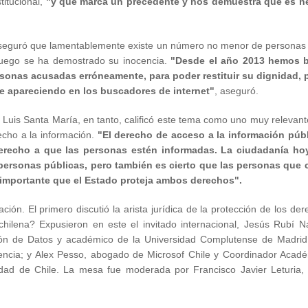
titucional,
"y que marca un precedente y nos demuestra que es n
 aseguró que lamentablemente existe un número no menor de personas
luego se ha demostrado su inocencia.
"Desde el año 2013 hemos 
rsonas acusadas erróneamente, para poder restituir su dignidad, 
ue apareciendo en los buscadores de internet"
, aseguró.
 Luis Santa María, en tanto, calificó este tema como uno muy relevan
cho a la información.
"El derecho de acceso a la información públ
 derecho a que las personas estén informadas. La ciudadanía ho
 personas públicas, pero también es cierto que las personas que
s importante que el Estado proteja ambos derechos".
ión. El primero discutió la arista jurídica de la protección de los de
 chilena? Expusieron en este el invitado internacional, Jesús Rubí N
ción de Datos y académico de la Universidad Complutense de Madrid
arencia; y Alex Pesso, abogado de Microsof Chile y Coordinador Acad
dad de Chile. La mesa fue moderada por Francisco Javier Leturia, 