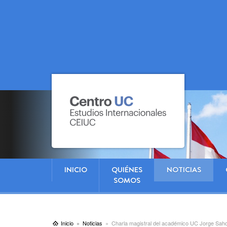
INICIO
QUIÉNES
NOTICIAS
SOMOS
Inicio
Noticias
Charla magistral del académico UC Jorge Sah