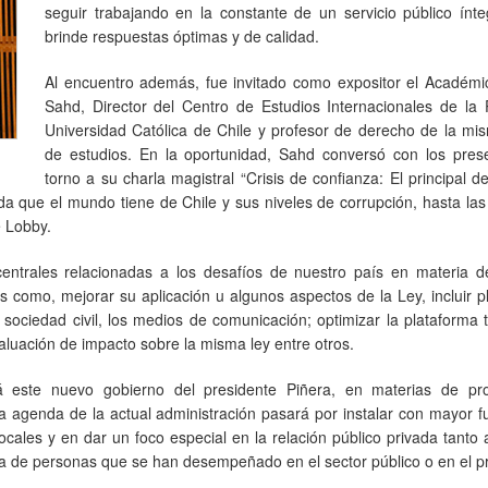
seguir trabajando en la constante de un servicio público ínt
brinde respuestas óptimas y de calidad.
Al encuentro además, fue invitado como expositor el Académi
Sahd, Director del Centro de Estudios Internacionales de la P
Universidad Católica de Chile y profesor de derecho de la mi
de estudios. En la oportunidad, Sahd conversó con los pres
torno a su charla magistral “Crisis de confianza: El principal d
a que el mundo tiene de Chile y sus niveles de corrupción, hasta la
e Lobby.
centrales relacionadas a los desafíos de nuestro país en materia d
 como, mejorar su aplicación u algunos aspectos de la Ley, incluir 
 sociedad civil, los medios de comunicación; optimizar la plataforma 
luación de impacto sobre la misma ley entre otros.
á este nuevo gobierno del presidente Piñera, en materias de pr
a agenda de la actual administración pasará por instalar con mayor f
cales y en dar un foco especial en la relación público privada tanto 
vada de personas que se han desempeñado en el sector público o en el p