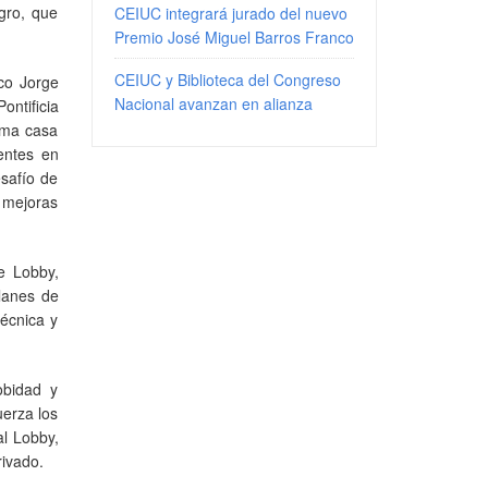
egro, que
CEIUC integrará jurado del nuevo
Premio José Miguel Barros Franco
CEIUC y Biblioteca del Congreso
co Jorge
Nacional avanzan en alianza
ontificia
sma casa
entes en
esafío de
s mejoras
e Lobby,
planes de
técnica y
obidad y
uerza los
al Lobby,
rivado.