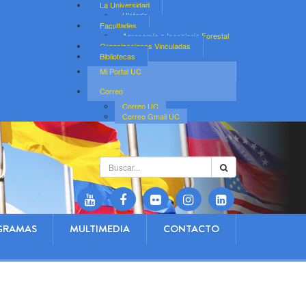
La Universidad
Historia
Facultades
Agronomía e Ingeniería Forestal
Organizaciones Vinculadas
Bibliotecas
Mi Portal UC
Correo
Correo UC
Correo Gmail UC
Buscar...
GRAMAS
MULTIMEDIA
CONTACTO