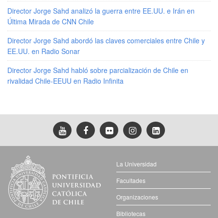
Director Jorge Sahd analizó la guerra entre EE.UU. e Irán en
Última Mirada de CNN Chile
Director Jorge Sahd abordó las claves comerciales entre Chile y
EE.UU. en Radio Sonar
Director Jorge Sahd habló sobre parcialización de Chile en
rivalidad Chile-EEUU en Radio Infinita
La Universidad
Facultades
Organizaciones
Bibliotecas