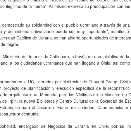
 uso ilegitimo de la fuerza”. Asimismo expresó su preocupación con las
ha demostrado su solidaridad con el pueblo ucraniano a través de una
ica y del sistema universitario puede ser muy importante", manifestó 
versidad Católica de Ucrania se han abierto oportunidades de interca
 de migrar.
inisterio del Interior de Chile para, a través de una iniciativa de la
pañol a los ciudadanos ucranianos que han llegado a Chile, así como
rmados en la UC, liderados por el director de Thought Group, Cristia
 proyecto de planificación y ejecución específica de la reconstrucc
s de arquitectura: un Memorial para las Víctimas de la Masacre de C
a de Irpin, la nueva Biblioteca y Centro Cultural de la Sociedad de Esc
 Estratégico para el Desarrollo Futuro de la ciudad. Cabe mencionar
raestructura destruida.
 Bohorad, encargado de Negocios de Ucrania en Chile, por su im