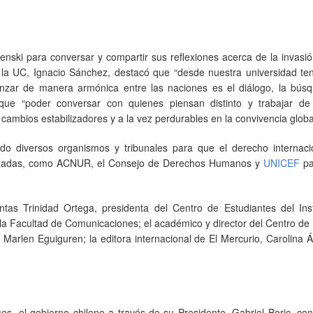
enski para conversar y compartir sus reflexiones acerca de la invasi
 la UC, Ignacio Sánchez, destacó que “desde nuestra universidad te
anzar de manera armónica entre las naciones es el diálogo, la bús
ue “poder conversar con quienes piensan distinto y trabajar d
 cambios estabilizadores y a la vez perdurables en la convivencia globa
ado diversos organismos y tribunales para que el derecho internaci
alizadas, como ACNUR, el Consejo de Derechos Humanos y
UNICEF
pa
ntas Trinidad Ortega, presidenta del Centro de Estudiantes del Inst
la Facultad de Comunicaciones; el académico y director del Centro de
 Marlen Eguiguren; la editora internacional de El Mercurio, Carolina Á
s, el gobierno chileno a través de su Presidente, Gabriel Boric, co