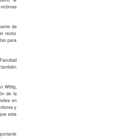
 víctimas
 serie de
el rector
mbio para
 Facultad
 también
n Wittig,
ión de la
iviles en
ritores y
 que esta
portante