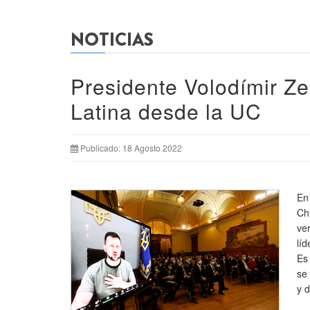
NOTICIAS
Presidente Volodímir Z
Latina desde la UC
Publicado: 18 Agosto 2022
En
Ch
ve
lí
Es
se
y d