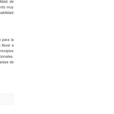
lidad, de
ento muy
sibilidad
o para la
 llevar a
rincipios
cionales.
países de