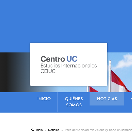
INICIO
QUIÉNES
NOTICIAS
SOMOS
Inicio
Noticias
Presidente Volodímir Zelensky hace un llamad