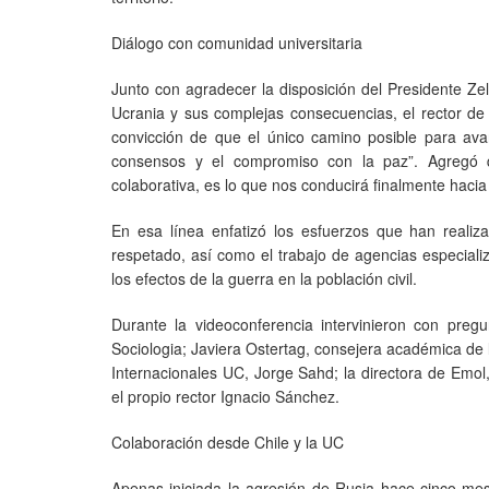
Diálogo con comunidad universitaria
Junto con agradecer la disposición del Presidente Zel
Ucrania y sus complejas consecuencias, el rector de
convicción de que el único camino posible para av
consensos y el compromiso con la paz”. Agregó q
colaborativa, es lo que nos conducirá finalmente hacia
En esa línea enfatizó los esfuerzos que han realiz
respetado, así como el trabajo de agencias especi
los efectos de la guerra en la población civil.
Durante la videoconferencia intervinieron con pregu
Sociologia; Javiera Ostertag, consejera académica de 
Internacionales UC, Jorge Sahd; la directora de Emol,
el propio rector Ignacio Sánchez.
Colaboración desde Chile y la UC
Apenas iniciada la agresión de Rusia hace cinco mese