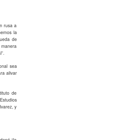
ón rusa a
nemos la
queda de
e manera
l”.
onal sea
ra alivar
ituto de
 Estudios
lvarez, y
ndenó “la