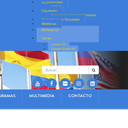
La Universidad
Historia
Facultades
Agronomía e Ingeniería Forestal
Organizaciones Vinculadas
Bibliotecas
Mi Portal UC
Correo
Correo UC
Correo Gmail UC
Buscar...
GRAMAS
MULTIMEDIA
CONTACTO