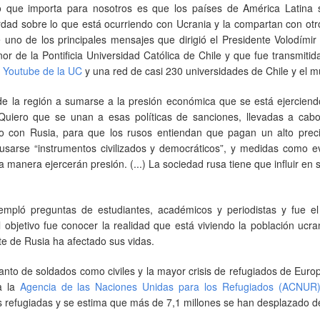
o que importa para nosotros es que los países de América Latina 
rdad sobre lo que está ocurriendo con Ucrania y la compartan con otr
e uno de los principales mensajes que dirigió el Presidente Volodímir
r de la Pontificia Universidad Católica de Chile y que fue transmitid
e Youtube de la UC
y una red de casi 230 universidades de Chile y el 
de la región a sumarse a la presión económica que se está ejerciend
 “Quiero que se unan a esas políticas de sanciones, llevadas a cabo
 con Rusia, para que los rusos entiendan que pagan un alto preci
usarse “instrumentos civilizados y democráticos”, y medidas como ev
a manera ejercerán presión. (...) La sociedad rusa tiene que influir en 
templó preguntas de estudiantes, académicos y periodistas y fue el
l objetivo fue conocer la realidad que está viviendo la población ucr
te de Rusia ha afectado sus vidas.
anto de soldados como civiles y la mayor crisis de refugiados de Eur
a la
Agencia de las Naciones Unidas para los Refugiados (ACNUR
 refugiadas y se estima que más de 7,1 millones se han desplazado d