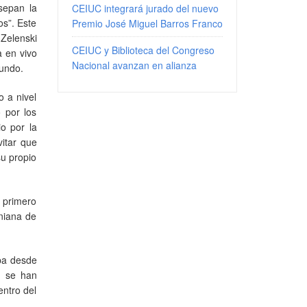
sepan la
CEIUC integrará jurado del nuevo
os”. Este
Premio José Miguel Barros Franco
 Zelenski
CEIUC y Biblioteca del Congreso
a en vivo
Nacional avanzan en alianza
mundo.
o a nivel
 por los
o por la
itar que
su propio
 primero
aniana de
opa desde
)
se han
entro del