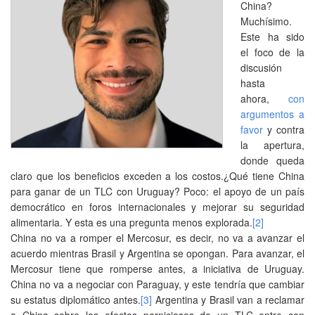
China?
Muchísimo.
Este ha sido
el foco de la
discusión
hasta
ahora,
con
argumentos a
favor
y contra
la apertura,
donde queda
claro que los beneficios exceden a los costos.¿Qué tiene China
para ganar de un TLC con Uruguay? Poco: el apoyo de un país
democrático en foros internacionales y mejorar su seguridad
alimentaria. Y esta es una pregunta menos explorada.
[2]
China no va a romper el Mercosur, es decir, no va a avanzar el
acuerdo mientras Brasil y Argentina se opongan. Para avanzar, el
Mercosur tiene que romperse antes, a iniciativa de Uruguay.
China no va a negociar con Paraguay, y este tendría que cambiar
su estatus diplomático antes.
[3]
Argentina y Brasil van a reclamar
a China sobre los efectos perniciosos de un TLC entre con