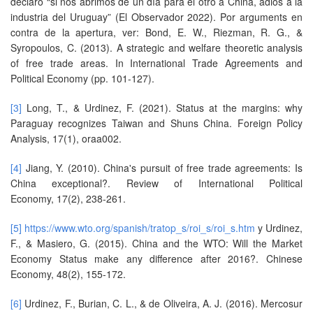
declaró “si nos abrimos de un día para el otro a China, adiós a la
industria del Uruguay” (El Observador 2022). Por arguments en
contra de la apertura, ver: Bond, E. W., Riezman, R. G., &
Syropoulos, C. (2013). A strategic and welfare theoretic analysis
of free trade areas. In International Trade Agreements and
Political Economy (pp. 101-127).
[3]
Long, T., & Urdinez, F. (2021). Status at the margins: why
Paraguay recognizes Taiwan and Shuns China. Foreign Policy
Analysis, 17(1), oraa002.
[4]
Jiang, Y. (2010). China's pursuit of free trade agreements: Is
China exceptional?. Review of International Political
Economy, 17(2), 238-261.
[5]
https://www.wto.org/spanish/tratop_s/roi_s/roi_s.htm
y Urdinez,
F., & Masiero, G. (2015). China and the WTO: Will the Market
Economy Status make any difference after 2016?. Chinese
Economy, 48(2), 155-172.
[6]
Urdinez, F., Burian, C. L., & de Oliveira, A. J. (2016). Mercosur