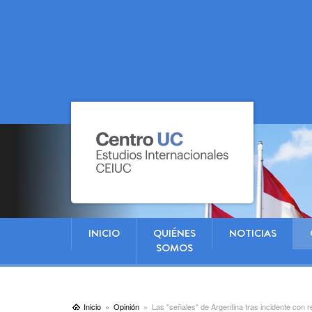
INICIO
QUIÉNES
NOTICIAS
SOMOS
Inicio
Opinión
Las "señales" de Argentina tras incidente con 