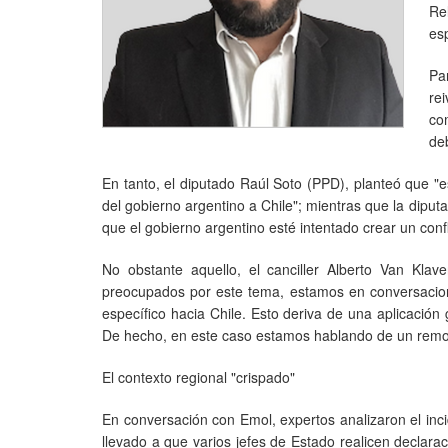
Re
es
Pa
re
co
de
En tanto, el diputado Raúl Soto (PPD), planteó que "
del gobierno argentino a Chile"; mientras que la dipu
que el gobierno argentino esté intentado crear un confli
No obstante aquello, el canciller Alberto Van Klav
preocupados por este tema, estamos en conversacion
específico hacia Chile. Esto deriva de una aplicación
De hecho, en este caso estamos hablando de un remol
El contexto regional "crispado"
En conversación con Emol, expertos analizaron el inci
llevado a que varios jefes de Estado realicen declara