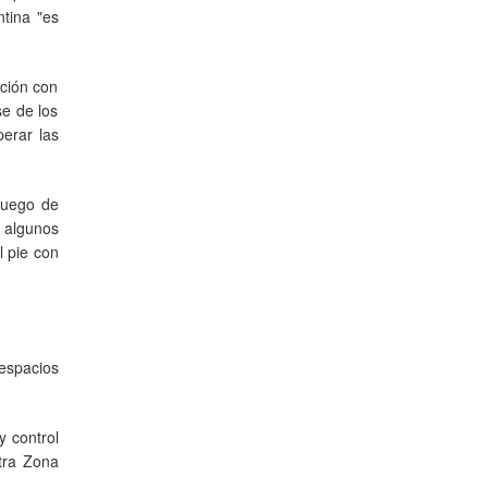
tina "es
ación con
se de los
perar las
luego de
 algunos
l pie con
 espacios
y control
tra Zona