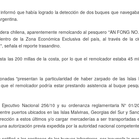
ina informó que había logrado la detección de dos buques que navega
argentina.
andera chilena, aparentemente remolcando al pesquero "AN FONG NO.
entro de la Zona Económica Exclusiva del país, al través de la c
, señala el reporte trasandino.
ta las 200 millas de la costa, por lo que el remolcador estaba 45 m
nadas "presentan la particularidad de haber zarpado de las Islas 
e que el remolcador podría estar prestando asistencia al buque pesq
er Ejecutivo Nacional 256/10 y su ordenanza reglamentaria N° 01/2
entre puertos ubicados en las Islas Malvinas, Georgias del Sur y San
dirección a estos últimos y/o cargar mercaderías a ser transportadas
r una autorización previa expedida por la autoridad nacional competente
notificó a los capitanes de los buques infractores, por incumplir la m