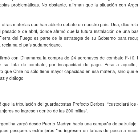
ias problemáticas. No obstante, afirman que la situación con Argen
o otras materias que han abierto debate en nuestro país. Una, dice rel
el pasado 9 de abril, donde afirmó que la futura instalación de una ba
Tierra del Fuego es parte de la estrategia de su Gobierno para recu
ía reclama el país sudamericano.
i firmó con Dinamarca la compra de 24 aeronaves de combate F-16, 
r su flota de combate, por incapacidad de pago. Pese a aquello,
o que Chile no sólo tiene mayor capacidad en esa materia, sino que e
az y diálogo.
ó que la tripulación del guardacostas Prefecto Derbes, "custodiará los
njeros no ingresen dentro de las 200 millas".
Argentina zarpó desde Puerto Madryn hacia una campaña de patrullaje 
ques pesqueros extranjeros "no ingresen en tareas de pesca a nues