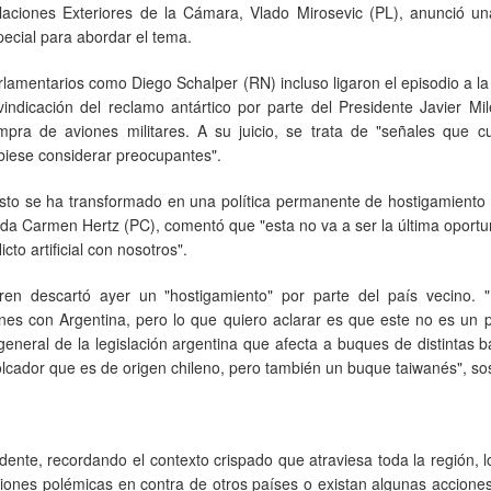
laciones Exteriores de la Cámara, Vlado Mirosevic (PL), anunció un
pecial para abordar el tema.
rlamentarios como Diego Schalper (RN) incluso ligaron el episodio a la
ivindicación del reclamo antártico por parte del Presidente Javier Mil
mpra de aviones militares. A su juicio, se trata de "señales que cu
biese considerar preocupantes".
esto se ha transformado en una política permanente de hostigamiento
tada Carmen Hertz (PC), comentó que "esta no va a ser la última oport
cto artificial con nosotros".
eren descartó ayer un "hostigamiento" por parte del país vecino. 
es con Argentina, pero lo que quiero aclarar es que este no es un 
 general de la legislación argentina que afecta a buques de distintas 
cador que es de origen chileno, pero también un buque taiwanés", so
dente, recordando el contexto crispado que atraviesa toda la región, 
ciones polémicas en contra de otros países o existan algunas accione