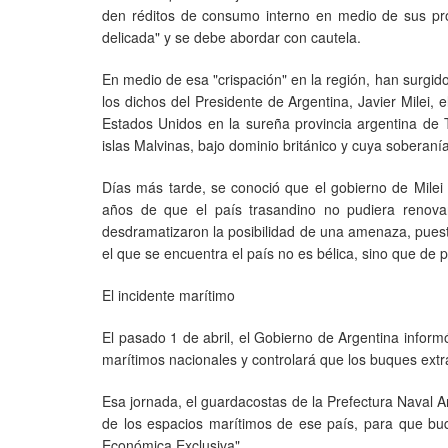
den réditos de consumo interno en medio de sus prop
delicada" y se debe abordar con cautela.
En medio de esa "crispación" en la región, han surgid
los dichos del Presidente de Argentina, Javier Milei, 
Estados Unidos en la sureña provincia argentina de 
islas Malvinas, bajo dominio británico y cuya soberan
Días más tarde, se conoció que el gobierno de Mile
años de que el país trasandino no pudiera renova
desdramatizaron la posibilidad de una amenaza, puest
el que se encuentra el país no es bélica, sino que de p
El incidente marítimo
El pasado 1 de abril, el Gobierno de Argentina inform
marítimos nacionales y controlará que los buques extra
Esa jornada, el guardacostas de la Prefectura Naval 
de los espacios marítimos de ese país, para que bu
Económica Exclusiva".