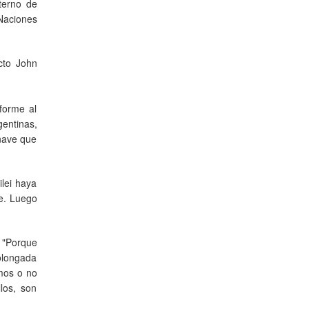
terno de
 Naciones
cto John
forme al
entinas,
 nave que
ilei haya
le. Luego
. "Porque
olongada
emos o no
los, son