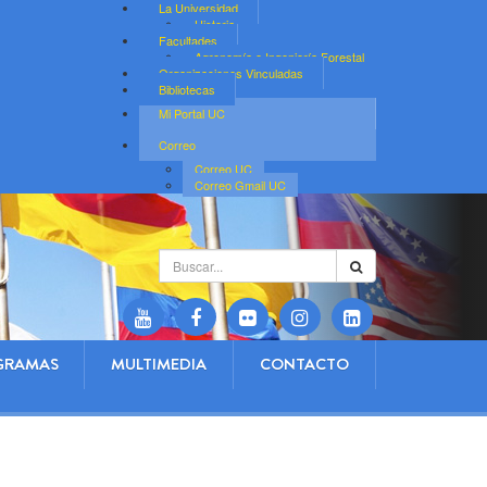
La Universidad
Historia
Facultades
Agronomía e Ingeniería Forestal
Organizaciones Vinculadas
Bibliotecas
Mi Portal UC
Correo
Correo UC
Correo Gmail UC
Buscar...
GRAMAS
MULTIMEDIA
CONTACTO