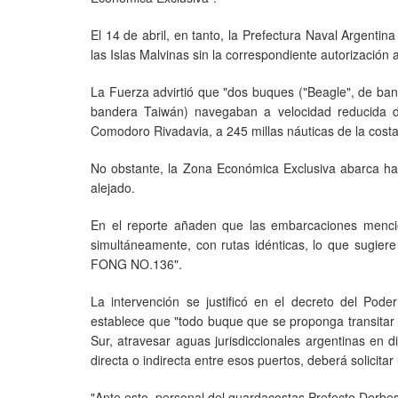
El 14 de abril, en tanto, la Prefectura Naval Argent
las Islas Malvinas sin la correspondiente autorización 
La Fuerza advirtió que "dos buques ("Beagle", de b
bandera Taiwán) navegaban a velocidad reducida d
Comodoro Rivadavia, a 245 millas náuticas de la costa"
No obstante, la Zona Económica Exclusiva abarca has
alejado.
En el reporte añaden que las embarcaciones mencio
simultáneamente, con rutas idénticas, lo que sugier
FONG NO.136".
La intervención se justificó en el decreto del Pod
establece que "todo buque que se proponga transitar 
Sur, atravesar aguas jurisdiccionales argentinas en 
directa o indirecta entre esos puertos, deberá solicita
"Ante esto, personal del guardacostas Prefecto Derbes 