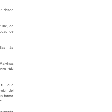
ban desde
136", de
iudad de
illas más
Malvinas
uero "AN
010, que
dwich del
 en forma
".
encionada