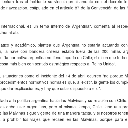
ectura tras el incidente se vincula precisamente con el decreto in
d de navegación, estipulado en el artículo 87 de la Convención de las
 internacional, es un tema interno de Argentina", comenta al respe
 AthenaLab.
mático y académico, plantea que Argentina no estaría actuando con
, la nave con bandera chilena estaba fuera de las 200 millas arg
 "la normativa argentina no tiene imperio en Chile; si dicen que toda
 cosa más bien con sentido estratégico respecto al Reino Unido".
 situaciones como el incidente del 14 de abril ocurren "no porque M
rocedimientos normativos normales que, al existir, la gente los cump
e dar explicaciones, y hay que estar dispuesto a ello".
da a la política argentina hacia las Malvinas y su relación con Chile
nas deben ser argentinas, pero al mismo tiempo, Chile tiene una pr
de las Malvinas sigue vigente de una manera tácita, y si nosotros ten
 a prohibir los viajes que recaen en las Malvinas, porque para el