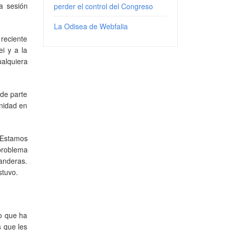
a sesión
perder el control del Congreso
La Odisea de Webfalia
 reciente
ei y a la
alquiera
 de parte
unidad en
"Estamos
problema
banderas.
stuvo.
lo que ha
s que les