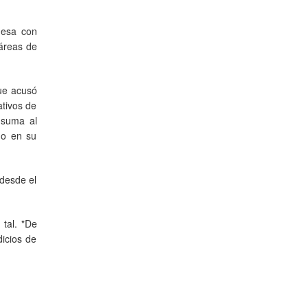
mesa con
 áreas de
que acusó
ativos de
 suma al
no en su
 desde el
tal. "De
icios de