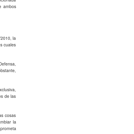
ue ambos
/2010, la
os cuales
 Defensa,
obstante,
clusiva,
es de las
as cosas
ambiar la
mprometa