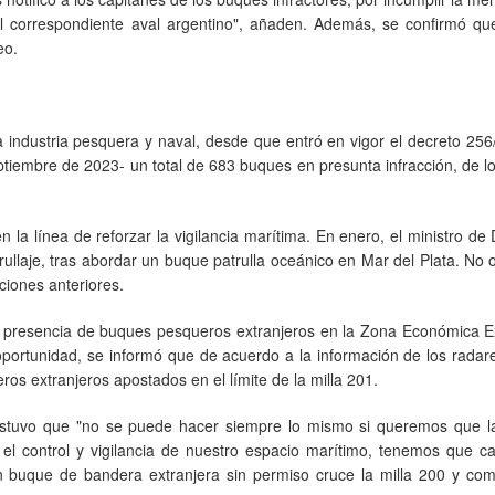
el correspondiente aval argentino", añaden. Además, se confirmó q
eo.
industria pesquera y naval, desde que entró en vigor el decreto 256
tiembre de 2023- un total de 683 buques en presunta infracción, de l
n la línea de reforzar la vigilancia marítima. En enero, el ministro de
rullaje, tras abordar un buque patrulla oceánico en Mar del Plata. No 
ciones anteriores.
a presencia de buques pesqueros extranjeros en la Zona Económica Ex
oportunidad, se informó que de acuerdo a la información de los radar
s extranjeros apostados en el límite de la milla 201.
sostuvo que "no se puede hacer siempre lo mismo si queremos que l
 el control y vigilancia de nuestro espacio marítimo, tenemos que c
n buque de bandera extranjera sin permiso cruce la milla 200 y co