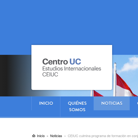
INICIO
QUIÉNES
NOTICIAS
SOMOS
Inicio
Noticias
CEIUC culmina programa de formación en co