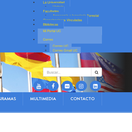
La Universidad
Historia
Facultades
Agronomía e Ingeniería Forestal
Organizaciones Vinculadas
Bibliotecas
Mi Portal UC
Correo
Correo UC
Correo Gmail UC
Buscar...
GRAMAS
MULTIMEDIA
CONTACTO