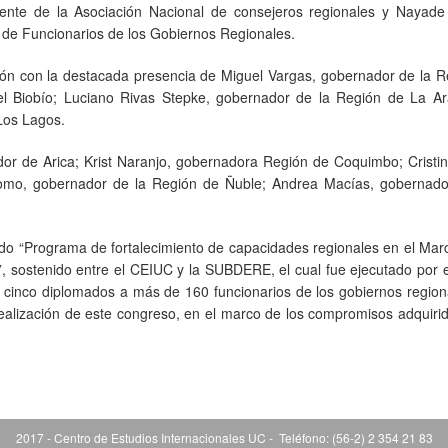
dente de la Asociación Nacional de consejeros regionales y Nayade 
 de Funcionarios de los Gobiernos Regionales.
ión con la destacada presencia de Miguel Vargas, gobernador de la R
l Biobío; Luciano Rivas Stepke, gobernador de la Región de La Ar
 Los Lagos.
dor de Arica; Krist Naranjo, gobernadora Región de Coquimbo; Cristi
tomo, gobernador de la Región de Ñuble; Andrea Macías, gobernado
ido “Programa de fortalecimiento de capacidades regionales en el Mar
”, sostenido entre el CEIUC y la SUBDERE, el cual fue ejecutado por
 cinco diplomados a más de 160 funcionarios de los gobiernos region
realización de este congreso, en el marco de los compromisos adquiri
2017 - Centro de Estudios Internacionales UC - Teléfono: (56-2) 2 354 21 83