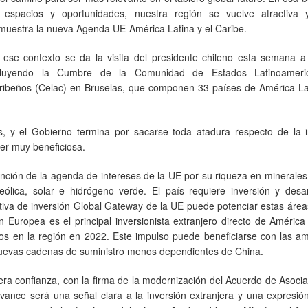
 espacios y oportunidades, nuestra región se vuelve atractiva 
muestra la nueva Agenda UE-América Latina y el Caribe.
 ese contexto se da la visita del presidente chileno esta semana a
cluyendo la Cumbre de la Comunidad de Estados Latinoameri
ribeños (Celac) en Bruselas, que componen 33 países de América Lat
s, y el Gobierno termina por sacarse toda atadura respecto de la i
ser muy beneficiosa.
ención de la agenda de intereses de la UE por su riqueza en minerale
eólica, solar e hidrógeno verde. El país requiere inversión y desar
iativa de inversión Global Gateway de la UE puede potenciar estas área
 Europea es el principal inversionista extranjero directo de América
dos en la región en 2022. Este impulso puede beneficiarse con las a
nuevas cadenas de suministro menos dependientes de China.
ra confianza, con la firma de la modernización del Acuerdo de Asoci
avance será una señal clara a la inversión extranjera y una expresi