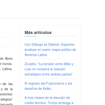
Más artículos
Con Diálogo es Distinto: Expertos
analizan el nuevo mapa político de
América Latina
nte Boric
ue nunca.
Zovatto: "La tensión entre Milei y
 Latina,
Lula no romperá la relación
estratégica entre ambos países"
El regreso del Fujimorismo y los
o de las
desafíos de Keiko
 y de la
conómico
A tres meses de la elección de
atégica”
medio término, Trump arriesga a
 búsqueda