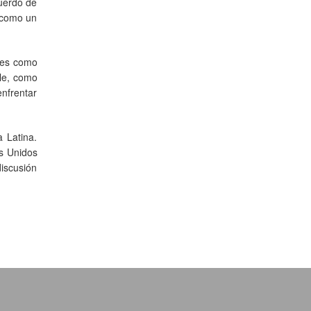
cuerdo de
 como un
les como
ble, como
nfrentar
 Latina.
os Unidos
discusión