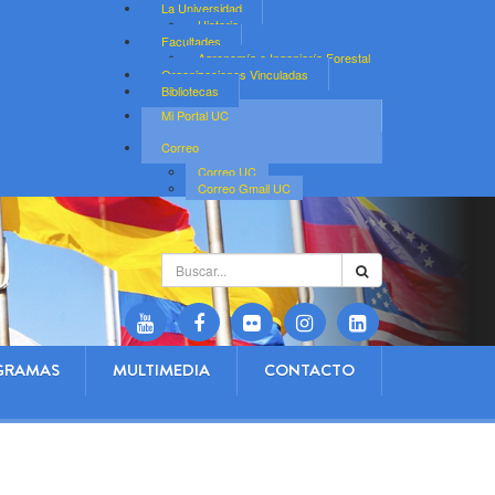
La Universidad
Historia
Facultades
Agronomía e Ingeniería Forestal
Organizaciones Vinculadas
Bibliotecas
Mi Portal UC
Correo
Correo UC
Correo Gmail UC
Buscar...
GRAMAS
MULTIMEDIA
CONTACTO