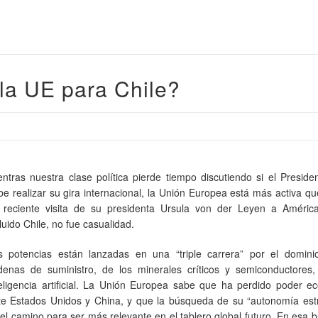
la UE para Chile?
entras nuestra clase política pierde tiempo discutiendo si el Preside
be realizar su gira internacional, la Unión Europea está más activa q
 reciente visita de su presidenta Ursula von der Leyen a América
luido Chile, no fue casualidad.
s potencias están lanzadas en una “triple carrera” por el domini
denas de suministro, de los minerales críticos y semiconductores,
teligencia artificial. La Unión Europea sabe que ha perdido poder e
te Estados Unidos y China, y que la búsqueda de su “autonomía estr
 el camino para ser más relevante en el tablero global futuro. En esa