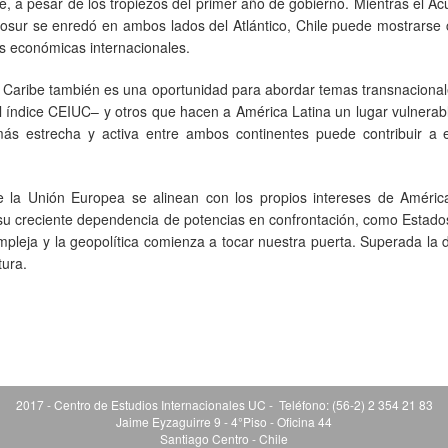
ble, a pesar de los tropiezos del primer año de gobierno. Mientras el A
osur se enredó en ambos lados del Atlántico, Chile puede mostrarse
s económicas internacionales.
l Caribe también es una oportunidad para abordar temas transnaciona
 el índice CEIUC– y otros que hacen a América Latina un lugar vulnera
más estrecha y activa entre ambos continentes puede contribuir a e
 la Unión Europea se alinean con los propios intereses de América
r su creciente dependencia de potencias en confrontación, como Estad
ompleja y la geopolítica comienza a tocar nuestra puerta. Superada la 
tura.
2017 - Centro de Estudios Internacionales UC - Teléfono: (56-2) 2 354 21 83
Jaime Eyzaguirre 9 - 4°Piso - Oficina 44
Santiago Centro - Chile