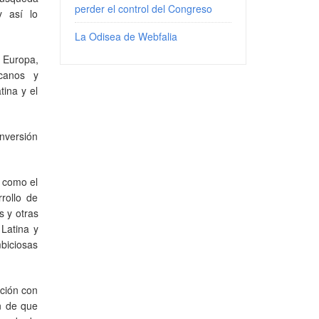
perder el control del Congreso
y así lo
La Odisea de Webfalia
 Europa,
canos y
ina y el
nversión
s como el
rollo de
s y otras
 Latina y
mbiciosas
ación con
ón de que