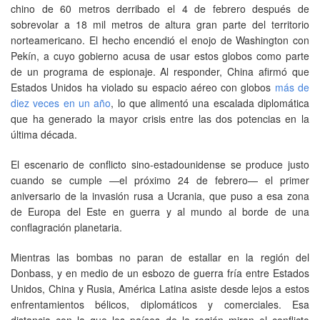
chino de 60 metros derribado el 4 de febrero después de
sobrevolar a 18 mil metros de altura gran parte del territorio
norteamericano. El hecho encendió el enojo de Washington con
Pekín, a cuyo gobierno acusa de usar estos globos como parte
de un programa de espionaje. Al responder, China afirmó que
Estados Unidos ha violado su espacio aéreo con globos
más de
diez veces en un año
, lo que alimentó una escalada diplomática
que ha generado la mayor crisis entre las dos potencias en la
última década.
El escenario de conflicto sino-estadounidense se produce justo
cuando se cumple —el próximo 24 de febrero— el primer
aniversario de la invasión rusa a Ucrania, que puso a esa zona
de Europa del Este en guerra y al mundo al borde de una
conflagración planetaria.
Mientras las bombas no paran de estallar en la región del
Donbass, y en medio de un esbozo de guerra fría entre Estados
Unidos, China y Rusia, América Latina asiste desde lejos a estos
enfrentamientos bélicos, diplomáticos y comerciales. Esa
distancia con la que los países de la región miran el conflicto