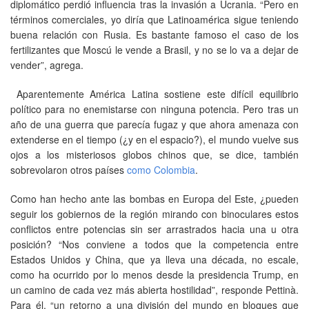
diplomático perdió influencia tras la invasión a Ucrania. “Pero en
términos comerciales, yo diría que Latinoamérica sigue teniendo
buena relación con Rusia. Es bastante famoso el caso de los
fertilizantes que Moscú le vende a Brasil, y no se lo va a dejar de
vender”, agrega.
Aparentemente América Latina sostiene este difícil equilibrio
político para no enemistarse con ninguna potencia. Pero tras un
año de una guerra que parecía fugaz y que ahora amenaza con
extenderse en el tiempo (¿y en el espacio?), el mundo vuelve sus
ojos a los misteriosos globos chinos que, se dice, también
sobrevolaron otros países
como Colombia
.
Como han hecho ante las bombas en Europa del Este, ¿pueden
seguir los gobiernos de la región mirando con binoculares estos
conflictos entre potencias sin ser arrastrados hacia una u otra
posición? “Nos conviene a todos que la competencia entre
Estados Unidos y China, que ya lleva una década, no escale,
como ha ocurrido por lo menos desde la presidencia Trump, en
un camino de cada vez más abierta hostilidad”, responde Pettinà.
Para él, “un retorno a una división del mundo en bloques que