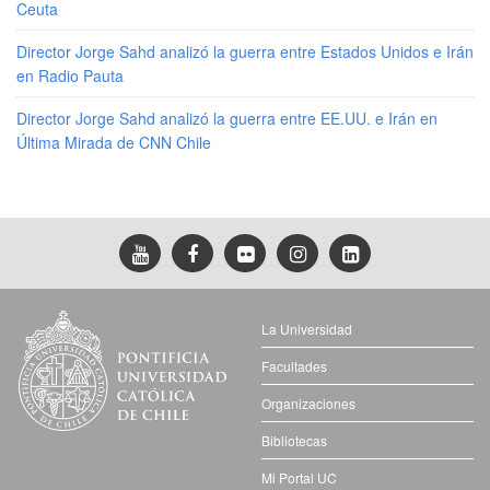
Ceuta
Director Jorge Sahd analizó la guerra entre Estados Unidos e Irán
en Radio Pauta
Director Jorge Sahd analizó la guerra entre EE.UU. e Irán en
Última Mirada de CNN Chile
La Universidad
Facultades
Organizaciones
Bibliotecas
Mi Portal UC