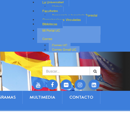
La Universidad
Historia
Facultades
Agronomía e Ingeniería Forestal
Organizaciones Vinculadas
Bibliotecas
Mi Portal UC
Correo
Correo UC
Correo Gmail UC
Buscar...
GRAMAS
MULTIMEDIA
CONTACTO