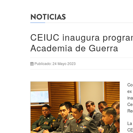
NOTICIAS
CEIUC inaugura progra
Academia de Guerra
Publicado: 24 Mayo 2023
Co
ex
in
Ce
Re
La
CE