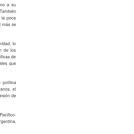
rno a su
 También
e la poca
ez más se
ridad, lo
n de los
íficas de
iales que
 política
anos, el
resión de
Pacífico.
rgentina,