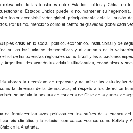
a relevancia de las tensiones entre Estados Unidos y China en to
 cuestionar si Estados Unidos puede, o no, mantener su hegemonía.
ro factor desestabilizador global, principalmente ante la tensión d
flictos. Por último, mencionó como el centro de gravedad global cada v
iples crisis en lo social, político, económico, institucional y de segu
ica en las instituciones democráticas y al aumento de la valoració
l rol de las potencias regionales como Brasil y las situaciones espec
y Argentina, destacando las crisis institucionales, económicas y soc
via abordó la necesidad de repensar y actualizar las estrategias de
s como la defensar de la democracia, el respeto a los derechos hum
. También se señala la postura de condena de Chile de la guerra de ag
 de fortalecer los lazos políticos con los países de la cuenca del 
 cambio climático y la relación con países vecinos como Bolivia y A
hile en la Antártida.