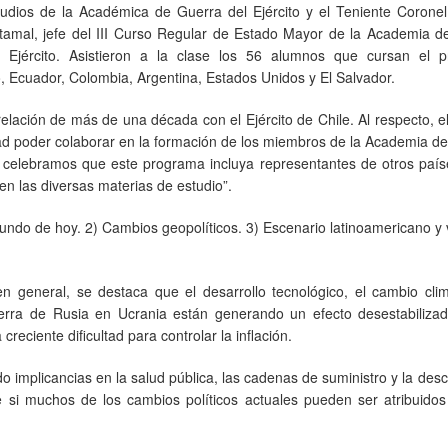
tudios de la Académica de Guerra del Ejército y el Teniente Coronel
tamal, jefe del III Curso Regular de Estado Mayor de la Academia d
l Ejército. Asistieron a la clase los 56 alumnos que cursan el 
 Ecuador, Colombia, Argentina, Estados Unidos y El Salvador.
elación de más de una década con el Ejército de Chile. Al respecto, el
dad poder colaborar en la formación de los miembros de la Academia d
celebramos que este programa incluya representantes de otros país
en las diversas materias de estudio”.
 mundo de hoy. 2) Cambios geopolíticos. 3) Escenario latinoamericano y 
n general, se destaca que el desarrollo tecnológico, el cambio clim
erra de Rusia en Ucrania están generando un efecto desestabilizad
eciente dificultad para controlar la inflación.
implicancias en la salud pública, las cadenas de suministro y la des
 si muchos de los cambios políticos actuales pueden ser atribuidos