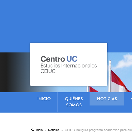
INICIO
QUIÉNES
NOTICIAS
SOMOS
Inicio
Noticias
CEIUC inaugura programa académico para alu