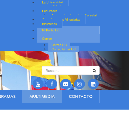
La Universidad
Historia
Facultades
Agronomía e Ingeniería Forestal
Organizaciones Vinculadas
Bibliotecas
Mi Portal UC
Correo
Correo UC
Correo Gmail UC
Buscar...
GRAMAS
MULTIMEDIA
CONTACTO