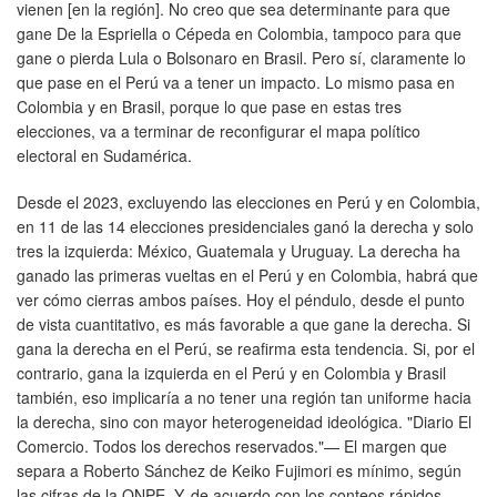
vienen [en la región]. No creo que sea determinante para que
gane De la Espriella o Cépeda en Colombia, tampoco para que
gane o pierda Lula o Bolsonaro en Brasil. Pero sí, claramente lo
que pase en el Perú va a tener un impacto. Lo mismo pasa en
Colombia y en Brasil, porque lo que pase en estas tres
elecciones, va a terminar de reconfigurar el mapa político
electoral en Sudamérica.
Desde el 2023, excluyendo las elecciones en Perú y en Colombia,
en 11 de las 14 elecciones presidenciales ganó la derecha y solo
tres la izquierda: México, Guatemala y Uruguay. La derecha ha
ganado las primeras vueltas en el Perú y en Colombia, habrá que
ver cómo cierras ambos países. Hoy el péndulo, desde el punto
de vista cuantitativo, es más favorable a que gane la derecha. Si
gana la derecha en el Perú, se reafirma esta tendencia. Si, por el
contrario, gana la izquierda en el Perú y en Colombia y Brasil
también, eso implicaría a no tener una región tan uniforme hacia
la derecha, sino con mayor heterogeneidad ideológica. "Diario El
Comercio. Todos los derechos reservados."— El margen que
separa a Roberto Sánchez de Keiko Fujimori es mínimo, según
las cifras de la ONPE. Y, de acuerdo con los conteos rápidos,