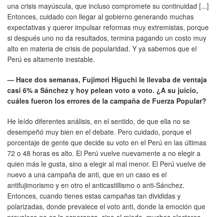
una crisis mayúscula, que incluso compromete su continuidad [...]
Entonces, cuidado con llegar al gobierno generando muchas
expectativas y querer impulsar reformas muy extremistas, porque
si después uno no da resultados, termina pagando un costo muy
alto en materia de crisis de popularidad. Y ya sabemos que el
Perú es altamente inestable.
— Hace dos semanas, Fujimori Higuchi le llevaba de ventaja
casi 6% a Sánchez y hoy pelean voto a voto. ¿A su juicio,
cuáles fueron los errores de la campaña de Fuerza Popular?
He leído diferentes análisis, en el sentido, de que ella no se
desempeñó muy bien en el debate. Pero cuidado, porque el
porcentaje de gente que decide su voto en el Perú en las últimas
72 o 48 horas es alto. El Perú vuelve nuevamente a no elegir a
quien más le gusta, sino a elegir al mal menor. El Perú vuelve de
nuevo a una campaña de anti, que en un caso es el
antifujimorismo y en otro el anticastillismo o anti-Sánchez.
Entonces, cuando tienes estas campañas tan divididas y
polarizadas, donde prevalece el voto anti, donde la emoción que
prevalece no es la esperanza, sino el miedo, muchos electores