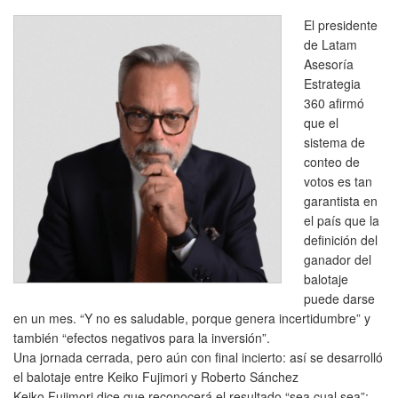
El presidente
de Latam
Asesoría
Estrategia
360 afirmó
que el
sistema de
conteo de
votos es tan
garantista en
el país que la
definición del
ganador del
balotaje
puede darse
en un mes. “Y no es saludable, porque genera incertidumbre” y
también “efectos negativos para la inversión”.
Una jornada cerrada, pero aún con final incierto: así se desarrolló
el balotaje entre Keiko Fujimori y Roberto Sánchez
Keiko Fujimori dice que reconocerá el resultado “sea cual sea”: