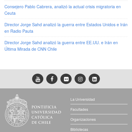
Consejero Pablo Cabrera, analizó la actual crisis migratoria en
Ceuta
Director Jorge Sahd analizó la guerra entre Estados Unidos e Irán
en Radio Pauta
Director Jorge Sahd analizó la guerra entre EE.UU. e Irán en
Última Mirada de CNN Chile
La Universidad
Facultades
Organizaciones
Bibliotecas