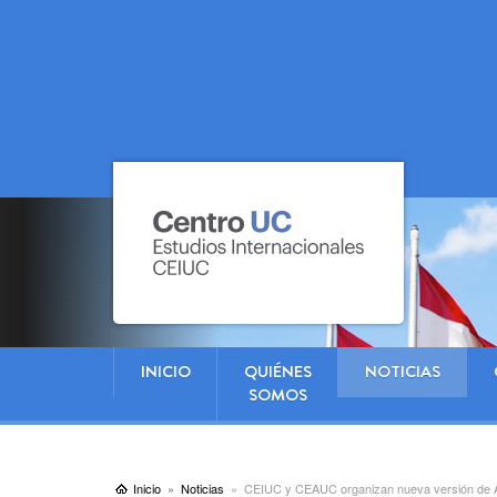
INICIO
QUIÉNES
NOTICIAS
SOMOS
Inicio
Noticias
CEIUC y CEAUC organizan nueva versión de As