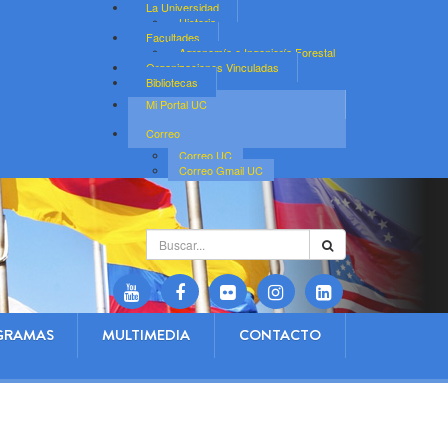
La Universidad
Historia
Facultades
Agronomía e Ingeniería Forestal
Organizaciones Vinculadas
Bibliotecas
Mi Portal UC
Correo
Correo UC
Correo Gmail UC
Buscar...
GRAMAS
MULTIMEDIA
CONTACTO