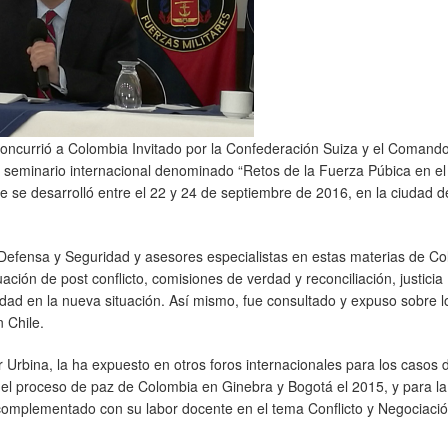
concurrió a Colombia Invitado por la Confederación Suiza y el Comand
un seminario internacional denominado “Retos de la Fuerza Púbica en el
que se desarrolló entre el 22 y 24 de septiembre de 2016, en la ciudad d
r Defensa y Seguridad y asesores especialistas en estas materias de C
ación de post conflicto, comisiones de verdad y reconciliación, justicia
ridad en la nueva situación. Así mismo, fue consultado y expuso sobre l
 Chile.
r Urbina, la ha expuesto en otros foros internacionales para los casos 
del proceso de paz de Colombia en Ginebra y Bogotá el 2015, y para la
or complementado con su labor docente en el tema Conflicto y Negociaci