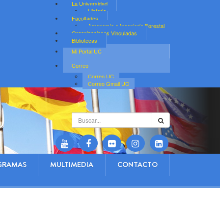
La Universidad
Historia
Facultades
Agronomía e Ingeniería Forestal
Organizaciones Vinculadas
Bibliotecas
Mi Portal UC
Correo
Correo UC
Correo Gmail UC
Buscar...
GRAMAS
MULTIMEDIA
CONTACTO