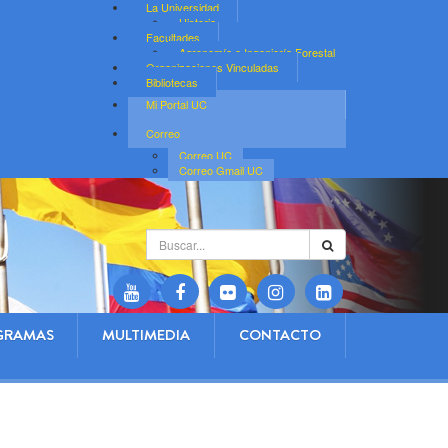
La Universidad
Historia
Facultades
Agronomía e Ingeniería Forestal
Organizaciones Vinculadas
Bibliotecas
Mi Portal UC
Correo
Correo UC
Correo Gmail UC
Buscar...
GRAMAS
MULTIMEDIA
CONTACTO