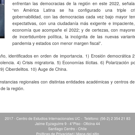
enfrentan las democracias de la región en este 2022, señal
“en América Latina se ha configurado una triple cri
gobernabilidad, con las democracias cada vez bajo mayor ten
expectativas, con una ciudadanía más exigente e impaciente,
economía que acompañe el 2022; y de certezas, con mayores
de incertidumbre política, la incógnita de las nuevas varian
pandemia y estados con menor margen fiscal”.
 año, identificados en orden de importancia. 1) Erosión democrática
olencia. 4) Crisis migratoria. 5) Economías ilícitas. 6) Polarización pol
. 9) Ciberdelitos. 10) Auge de China.
nstancias regionales con distintas entidades académicas y centros de
de la región.
2017 - Centro de Estudios Internacionales UC - Teléfono: (56-2) 2 354 21 83
Jaime Eyzaguirre 9 - 4°Piso - Oficina 44
Santiago Centro - Chile
Políticas de Privacidad
|
Mapa del sitio