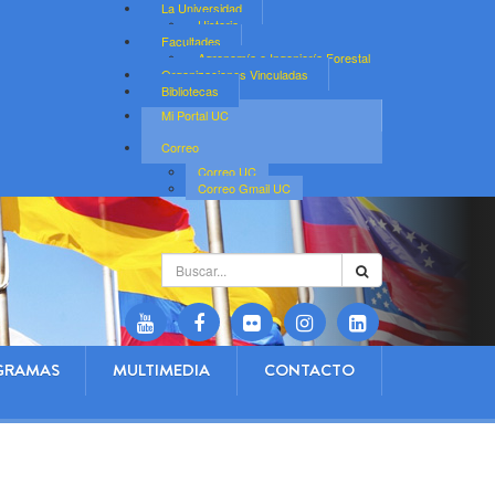
La Universidad
Historia
Facultades
Agronomía e Ingeniería Forestal
Organizaciones Vinculadas
Bibliotecas
Mi Portal UC
Correo
Correo UC
Correo Gmail UC
Buscar...
GRAMAS
MULTIMEDIA
CONTACTO