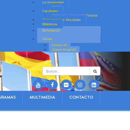
La Universidad
Historia
Facultades
Agronomía e Ingeniería Forestal
Organizaciones Vinculadas
Bibliotecas
Mi Portal UC
Correo
Correo UC
Correo Gmail UC
Buscar...
GRAMAS
MULTIMEDIA
CONTACTO