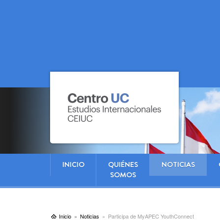
INICIO
QUIÉNES
NOTICIAS
SOMOS
Inicio
Noticias
Participa de MyAPEC YouthConnect