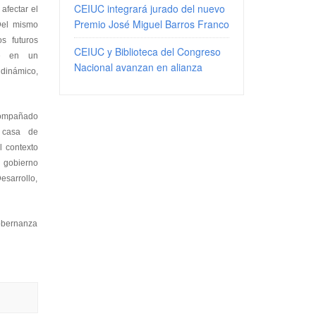
CEIUC integrará jurado del nuevo
afectar el
Premio José Miguel Barros Franco
Del mismo
s futuros
CEIUC y Biblioteca del Congreso
se en un
Nacional avanzan en alianza
námico,
compañado
 casa de
l contexto
l gobierno
sarrollo,
gobernanza