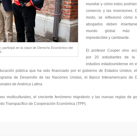
mundial y cómo estos podrían 
comercio y las inversiones. 
modo, se reflexionó cómo lo
abogados deben insertar
mundo global más di
impredecible y cambiante.
, participó en la clase de Derecho Económico del
El profesor Cooper vino a
d.
por 20 estudiantes de la
estudios estadounidense en e
ducación pública que ha sido financiado por el gobierno de Estados Unidos, e
ograma de Desarrollo de las Naciones Unidas, el Banco Interamericano de De
cionales de América Latina.
es multiculturales, el creciente fenómeno migratorio y las nuevas reglas de 
erdo Transpacífico de Cooperación Económica (TPP).