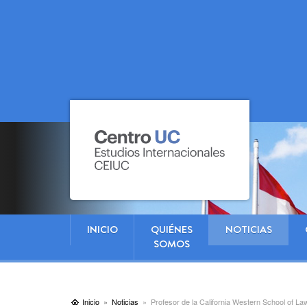
INICIO
QUIÉNES
NOTICIAS
SOMOS
Inicio
Noticias
Profesor de la California Western School of L