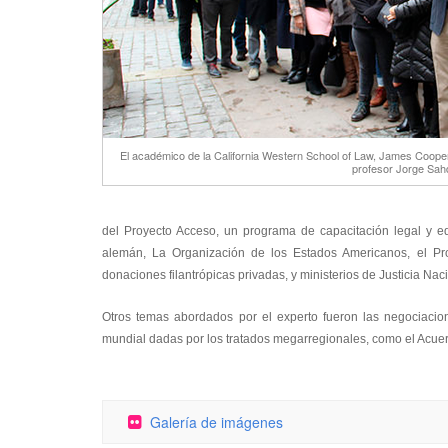
El académico de la California Western School of Law, James Cooper
profesor Jorge Sah
del Proyecto Acceso, un programa de capacitación legal y e
alemán, La Organización de los Estados Americanos, el Pr
donaciones filantrópicas privadas, y ministerios de Justicia Na
Otros temas abordados por el experto fueron las negociacion
mundial dadas por los tratados megarregionales, como el Acu
Galería de imágenes