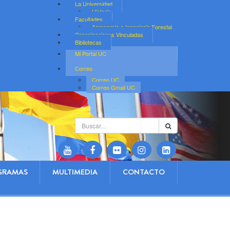
La Universidad
Historia
Facultades
Agronomía e Ingeniería Forestal
Organizaciones Vinculadas
Bibliotecas
Mi Portal UC
Correo
Correo UC
Correo Gmail UC
Buscar...
GRAMAS
MULTIMEDIA
CONTACTO