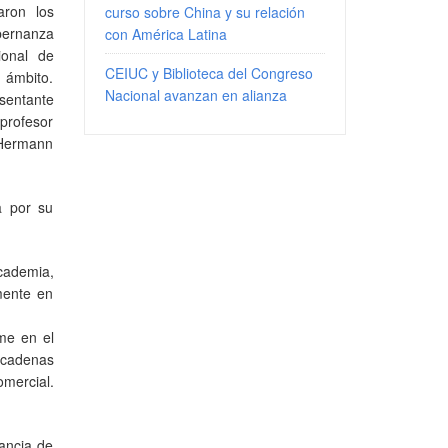
aron los
curso sobre China y su relación
obernanza
con América Latina
ional de
CEIUC y Biblioteca del Congreso
e ámbito.
Nacional avanzan en alianza
esentante
 profesor
 Hermann
a por su
academia,
lmente en
rme en el
a cadenas
omercial.
tancia de