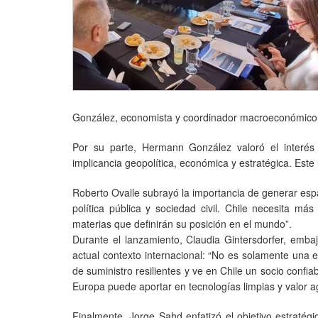
González, economista y coordinador macroeconómico;
Por su parte, Hermann González valoró el interés
implicancia geopolítica, económica y estratégica. Este 
Roberto Ovalle subrayó la importancia de generar espa
política pública y sociedad civil. Chile necesita má
materias que definirán su posición en el mundo”.
Durante el lanzamiento, Claudia Gintersdorfer, emba
actual contexto internacional: “No es solamente una 
de suministro resilientes y ve en Chile un socio conf
Europa puede aportar en tecnologías limpias y valor a
Finalmente, Jorge Sahd enfatizó el objetivo estratég