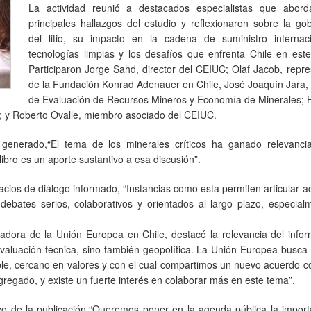
La actividad reunió a destacados especialistas que abord
principales hallazgos del estudio y reflexionaron sobre la g
del litio, su impacto en la cadena de suministro internac
tecnologías limpias y los desafíos que enfrenta Chile en est
Participaron Jorge Sahd, director del CEIUC; Olaf Jacob, repr
de la Fundación Konrad Adenauer en Chile, José Joaquín Jara,
de Evaluación de Recursos Mineros y Economía de Minerales;
 y Roberto Ovalle, miembro asociado del CEIUC.
 generado,“El tema de los minerales críticos ha ganado relevanci
libro es un aporte sustantivo a esa discusión”.
cios de diálogo informado, “Instancias como esta permiten articular 
s debates serios, colaborativos y orientados al largo plazo, especia
jadora de la Unión Europea en Chile, destacó la relevancia del info
evaluación técnica, sino también geopolítica. La Unión Europea busc
iable, cercano en valores y con el cual compartimos un nuevo acuerdo c
gregado, y existe un fuerte interés en colaborar más en este tema”.
ico de la publicación,“Queremos poner en la agenda pública la impor