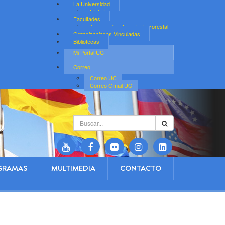
La Universidad
Historia
Facultades
Agronomía e Ingeniería Forestal
Organizaciones Vinculadas
Bibliotecas
Mi Portal UC
Correo
Correo UC
Correo Gmail UC
Buscar...
GRAMAS
MULTIMEDIA
CONTACTO