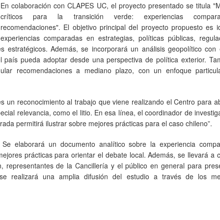
En colaboración con CLAPES UC, el proyecto presentado se titula "M
críticos para la transición verde: experiencias compa
recomendaciones". El objetivo principal del proyecto propuesto es id
experiencias comparadas en estrategias, políticas públicas, regula
s estratégicos. Además, se incorporará un análisis geopolítico con 
el país pueda adoptar desde una perspectiva de política exterior. T
mular recomendaciones a mediano plazo, con un enfoque particul
es un reconocimiento al trabajo que viene realizando el Centro para a
ial relevancia, como el litio. En esa línea, el coordinador de investig
da permitirá ilustrar sobre mejores prácticas para el caso chileno”.
 Se elaborará un documento analítico sobre la experiencia comp
 mejores prácticas para orientar el debate local. Además, se llevará a
n, representantes de la Cancillería y el público en general para pres
se realizará una amplia difusión del estudio a través de los m