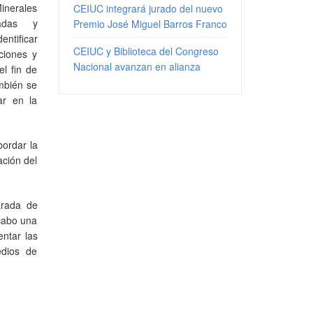
inerales
CEIUC integrará jurado del nuevo
radas y
Premio José Miguel Barros Franco
entificar
CEIUC y Biblioteca del Congreso
ciones y
Nacional avanzan en alianza
el fin de
ambién se
ar en la
bordar la
ación del
arada de
 cabo una
entar las
edios de