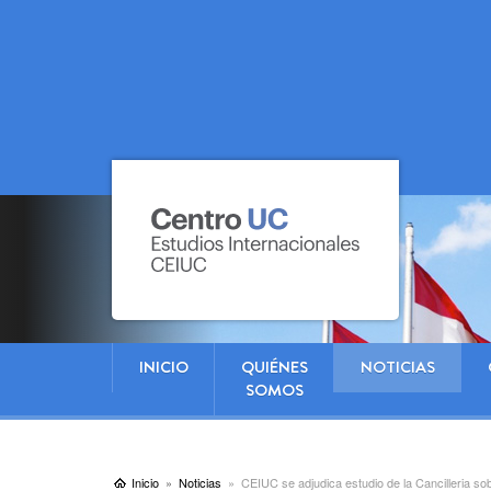
INICIO
QUIÉNES
NOTICIAS
SOMOS
Inicio
Noticias
CEIUC se adjudica estudio de la Cancilleria so