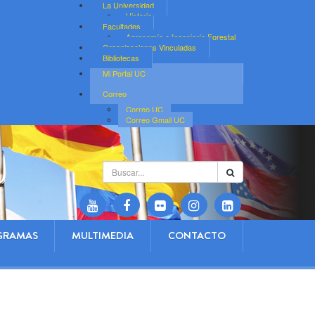
La Universidad
Historia
Facultades
Agronomía e Ingeniería Forestal
Organizaciones Vinculadas
Bibliotecas
Mi Portal UC
Correo
Correo UC
Correo Gmail UC
Buscar...
GRAMAS
MULTIMEDIA
CONTACTO