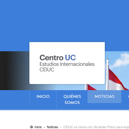
INICIO
QUIÉNES
NOTICIAS
SOMOS
Inicio
Noticias
CEIUC se reúne con Ukrainian Prism para exp