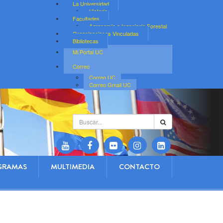
La Universidad
Historia
Facultades
Agronomía e Ingeniería Forestal
Organizaciones Vinculadas
Bibliotecas
Mi Portal UC
Correo
Correo UC
Correo Gmail UC
Buscar...
GRAMAS
MULTIMEDIA
CONTACTO