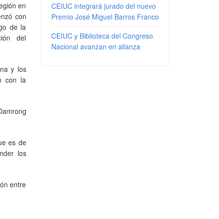
región en
CEIUC integrará jurado del nuevo
menzó con
Premio José Miguel Barros Franco
go de la
CEIUC y Biblioteca del Congreso
ión del
Nacional avanzan en alianza
na y los
n con la
 Damrong
ue es de
nder los
ión entre