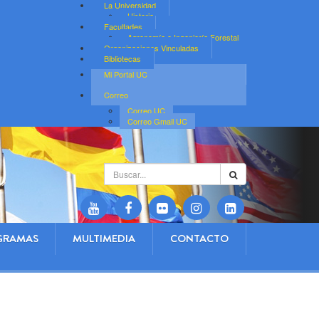
La Universidad
Historia
Facultades
Agronomía e Ingeniería Forestal
Organizaciones Vinculadas
Bibliotecas
Mi Portal UC
Correo
Correo UC
Correo Gmail UC
Buscar...
GRAMAS
MULTIMEDIA
CONTACTO